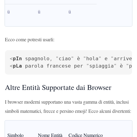
ü
ü
ü
Ecco come potresti usarli:
<
pIn
spagnolo
, "
ciao
" 
è
 "
hola
" 
e
 "
arrived
<
pLa
parola
francese
per
 "
spiaggia
" 
è
 "
pl
Altre Entità Supportate dai Browser
I browser moderni supportano una vasta gamma di entità, inclusi
simboli matematici, frecce e persino emoji! Ecco alcuni divertenti:
Simbolo
Nome Entità
Codice Numerico