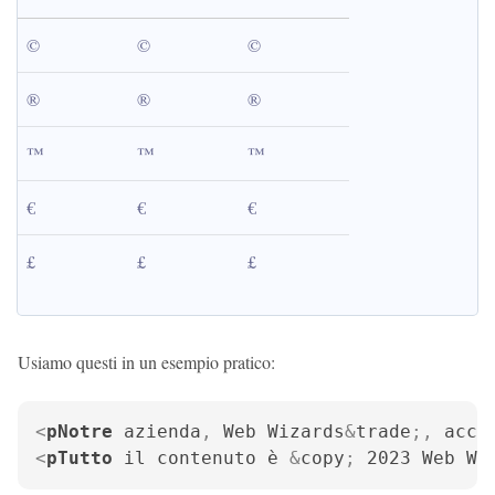
©
©
©
®
®
®
™
™
™
€
€
€
£
£
£
Usiamo questi in un esempio pratico:
<
pNotre
azienda
, 
Web
Wizards
&
trade
;, 
acce
<
pTutto
il
contenuto
è
 &
copy
; 
2023
Web
Wi