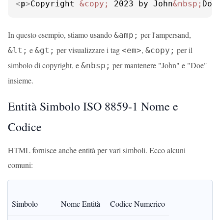
<
p
>
Copyright 
&copy;
 2023 by John
&nbsp;
Doe
In questo esempio, stiamo usando
per l'ampersand,
&amp;
e
per visualizzare i tag
,
per il
&lt;
&gt;
<em>
&copy;
simbolo di copyright, e
per mantenere "John" e "Doe"
&nbsp;
insieme.
Entità Simbolo ISO 8859-1 Nome e
Codice
HTML fornisce anche entità per vari simboli. Ecco alcuni
comuni:
Simbolo
Nome Entità
Codice Numerico