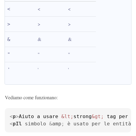
<
<
<
>
>
>
&
&
&
"
"
"
'
'
'
Vediamo come funzionano:
<
p
>
Aiuto a usare 
&lt;
strong
&gt;
 tag per r
<
pIl
simbolo
 &
amp
; 
è
usato
per
le
entità