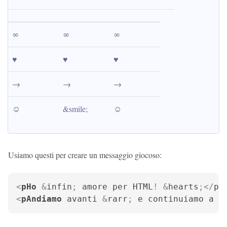
∞
∞
∞
♥
♥
♥
→
→
→
☺
&smile;
☺
Usiamo questi per creare un messaggio giocoso:
<
pHo
 &
infin
; 
amore
per
HTML
! &
hearts
;</
p
>
<
pAndiamo
avanti
 &
rarr
; 
e
continuiamo
a
i