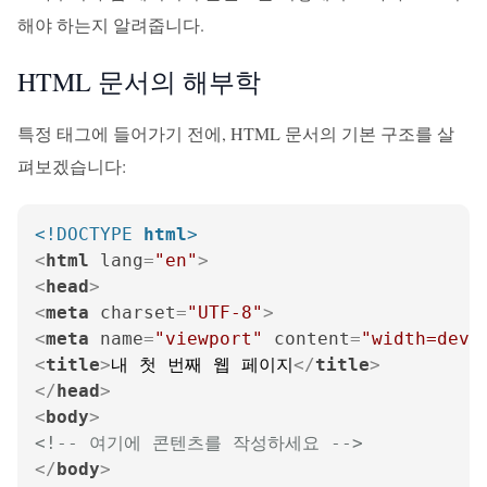
해야 하는지 알려줍니다.
HTML 문서의 해부학
특정 태그에 들어가기 전에, HTML 문서의 기본 구조를 살
펴보겠습니다:
<!DOCTYPE 
html
>
<
html
lang
=
"en"
>
<
head
>
<
meta
charset
=
"UTF-8"
>
<
meta
name
=
"viewport"
content
=
"width=devi
<
title
>
내 첫 번째 웹 페이지
</
title
>
</
head
>
<
body
>
<!-- 여기에 콘텐츠를 작성하세요 -->
</
body
>