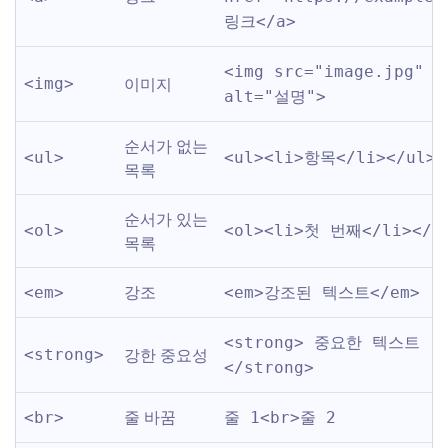
링크</a>
<img src="image.jpg" 
이미지
<img>
alt="설명">
순서가 없는 
<ul>
<ul><li>항목</li></ul>
목록
순서가 있는 
<ol>
<ol><li>첫 번째</li></o
목록
강조
<em>
<em>강조된 텍스트</em>
<strong> 중요한 텍스트 
강한 중요성
<strong>
</strong>
줄 바꿈
<br>
줄 1<br>줄 2