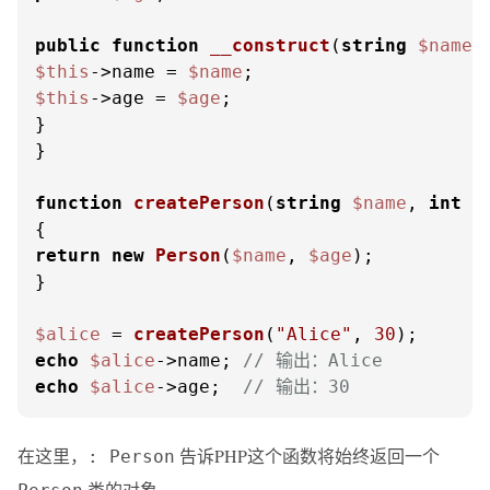
public
function
__construct
(
string
$name
,
$this
->name = 
$name
$this
->age = 
$age
;

}

}

function
createPerson
(
string
$name
, 
int
$
return
new
Person
(
$name
, 
$age
);

}

$alice
 = 
createPerson
(
"Alice"
, 
30
echo
$alice
->name; 
// 输出：Alice
echo
$alice
->age;  
// 输出：30
在这里，
告诉PHP这个函数将始终返回一个
: Person
类的对象。