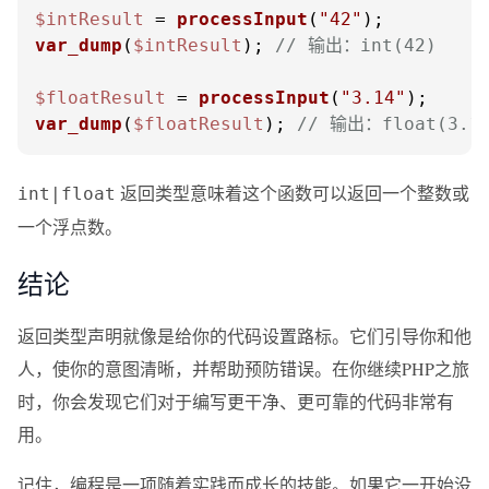
$intResult
 = 
processInput
(
"42"
var_dump
(
$intResult
); 
// 输出：int(42)
$floatResult
 = 
processInput
(
"3.14"
var_dump
(
$floatResult
); 
// 输出：float(3.1
返回类型意味着这个函数可以返回一个整数或
int|float
一个浮点数。
结论
返回类型声明就像是给你的代码设置路标。它们引导你和他
人，使你的意图清晰，并帮助预防错误。在你继续PHP之旅
时，你会发现它们对于编写更干净、更可靠的代码非常有
用。
记住，编程是一项随着实践而成长的技能。如果它一开始没