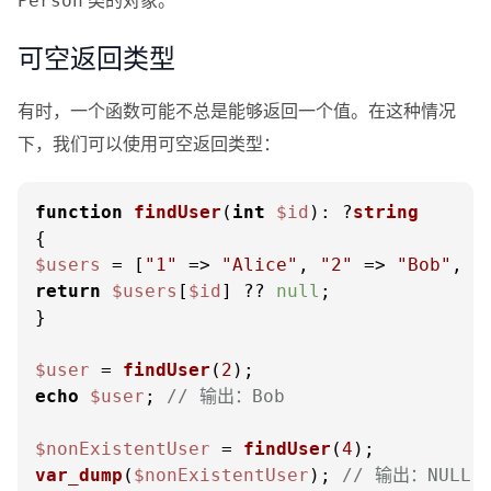
Person
可空返回类型
有时，一个函数可能不总是能够返回一个值。在这种情况
下，我们可以使用可空返回类型：
function
findUser
(
int
$id
): ?
string
$users
 = [
"1"
 => 
"Alice"
, 
"2"
 => 
"Bob"
, 
"
return
$users
[
$id
] ?? 
null
;

}

$user
 = 
findUser
(
2
echo
$user
; 
// 输出：Bob
$nonExistentUser
 = 
findUser
(
4
var_dump
(
$nonExistentUser
); 
// 输出：NULL