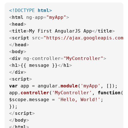
<!DOCTYPE 
html
>
<
html
ng-app
=
"myApp"
>
<
head
>
<
title
>
My First AngularJS App
</
title
>
<
script
src
=
"https://ajax.googleapis.com/
</
head
>
<
body
>
<
div
ng-controller
=
"MyController"
>
<
h1
>
{{ message }}
</
h1
>
</
div
>
<
script
>
var
 app = angular.
module
(
'myApp'
, []);

app.
controller
(
'MyController'
, 
function
(
$
$scope.
message
 = 
'Hello, World!'
;

</
script
>
</
body
>
</
html
>