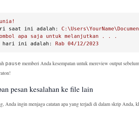
unia!
ri saat ini adalah:
C:\Users\YourName\Documen
ombol
apa
saja
untuk
melanjutkan
.
.
.
 hari ini adalah:
Rab
04
/12/2023
tah
memberi Anda kesempatan untuk mereview output sebelum sk
pause
raton!
n pesan kesalahan ke file lain
, Anda ingin menjaga catatan apa yang terjadi di dalam skrip Anda, kh