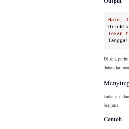
Output
Halo,
D
Direkto
Tekan
t
Tanggal
Di sini, perin
dalam lari ma
Menyimpa
kadang-kadang
berguna.
Contoh