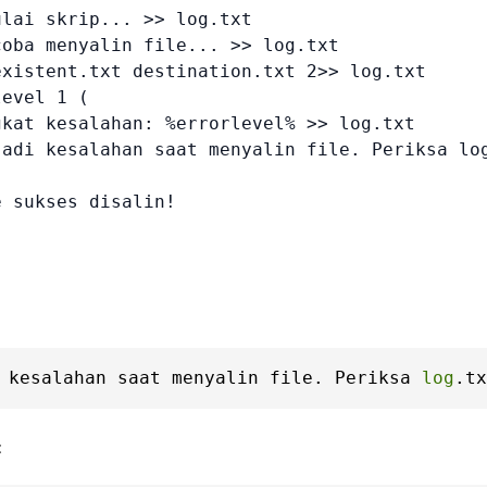
lai skrip... >> log.txt

oba menyalin file... >> log.txt

existent.txt destination.txt 2>> log.txt

evel 1 (

gkat kesalahan: %errorlevel% >> log.txt

jadi kesalahan saat menyalin file. Periksa log
 sukses disalin!

 kesalahan saat menyalin file. Periksa 
log
.tx
: