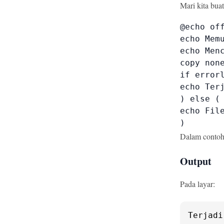
Mari kita buat
@echo off
echo Memu
echo Menc
copy non
if errorl
echo Ter
) else (

echo File
)
Dalam contoh 
Output
Pada layar:
Terjadi