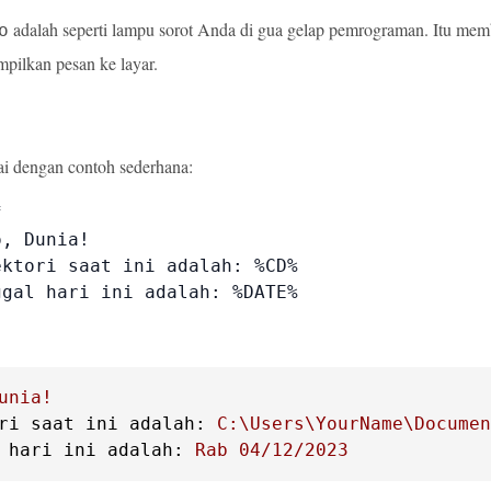
adalah seperti lampu sorot Anda di gua gelap pemrograman. Itu memb
o
pilkan pesan ke layar.
ai dengan contoh sederhana:


, Dunia!

ktori saat ini adalah: %CD%

ggal hari ini adalah: %DATE%
unia!
ri saat ini adalah:
C:\Users\YourName\Documen
 hari ini adalah:
Rab
04
/12/2023