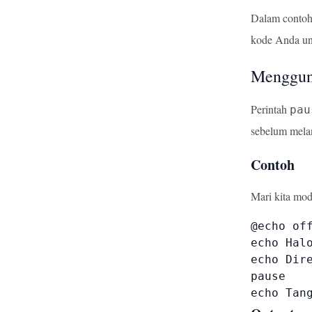
Dalam contoh
kode Anda u
Mengguna
Perintah
pau
sebelum mela
Contoh
Mari kita mod
@echo off
echo Halo
echo Dire
pause

echo Tan