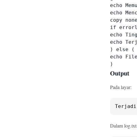
echo Memu
echo Menc
copy non
if errorl
echo Tin
echo Ter
) else (

echo File
)
Output
Pada layar:
Terjadi
Dalam log.txt