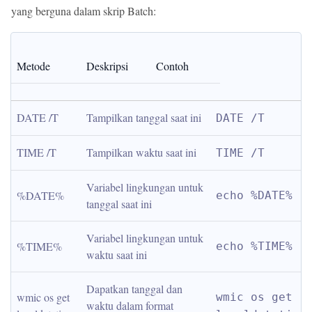
yang berguna dalam skrip Batch:
Metode
Deskripsi
Contoh
DATE /T
Tampilkan tanggal saat ini
DATE /T
TIME /T
Tampilkan waktu saat ini
TIME /T
Variabel lingkungan untuk 
%DATE%
echo %DATE%
tanggal saat ini
Variabel lingkungan untuk 
%TIME%
echo %TIME%
waktu saat ini
Dapatkan tanggal dan 
wmic os get 
wmic os get 
waktu dalam format 