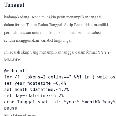
Tanggal
kadang-kadang, Anda mungkin perlu menampilkan tanggal
dalam format Tahun-Bulan-Tanggal. Skrip Batch tidak memiliki
perintah bawaan untuk ini, tetapi kita dapat membuat solusi
sendiri menggunakan variabel lingkungan.
Ini adalah skrip yang menampilkan tanggal dalam format YYYY-
MM-DD:
@echo off

for /f "tokens=2 delims==" %%I in ('wmic os
set year=%datetime:~0,4%

set month=%datetime:~4,2%

set day=%datetime:~6,2%

echo Tanggal saat ini: %year%-%month%-%day%

pause
Mari kitauraikan ini: