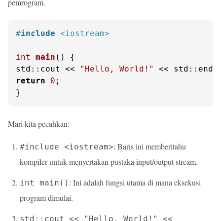
pemrogram.
#
include
<iostream>
int
main
()
{

std::cout << 
"Hello, World!"
return
0
;

}
Mari kita pecahkan:
: Baris ini memberitahu
#include <iostream>
kompiler untuk menyertakan pustaka input/output stream.
: Ini adalah fungsi utama di mana eksekusi
int main()
program dimulai.
std::cout << "Hello, World!" <<