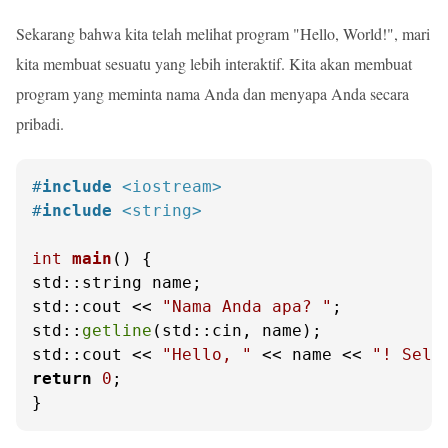
Sekarang bahwa kita telah melihat program "Hello, World!", mari
kita membuat sesuatu yang lebih interaktif. Kita akan membuat
program yang meminta nama Anda dan menyapa Anda secara
pribadi.
#
include
<iostream>
#
include
<string>
int
main
()
{

std::string name;

std::cout << 
"Nama Anda apa? "
;

std::
getline
(std::cin, name);

std::cout << 
"Hello, "
 << name << 
"! Sela
return
0
;

}