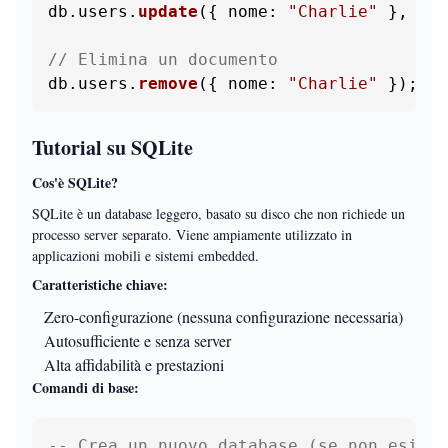
db.
users
.
update
({ 
nome
: 
"Charlie"
 }, { 
$
// Elimina un documento
db.
users
.
remove
({ 
nome
: 
"Charlie"
 });
Tutorial su SQLite
Cos'è SQLite?
SQLite è un database leggero, basato su disco che non richiede un
processo server separato. Viene ampiamente utilizzato in
applicazioni mobili e sistemi embedded.
Caratteristiche chiave:
Zero-configurazione (nessuna configurazione necessaria)
Autosufficiente e senza server
Alta affidabilità e prestazioni
Comandi di base:
-- Crea un nuovo database (se non esiste