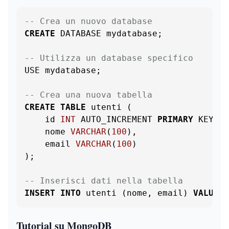
-- Crea un nuovo database
CREATE
 DATABASE mydatabase;

-- Utilizza un database specifico
USE mydatabase;

-- Crea una nuova tabella
CREATE
TABLE
 utenti (

    id 
INT
 AUTO_INCREMENT 
PRIMARY
 KEY,

    nome 
VARCHAR
(
100
),

    email 
VARCHAR
(
100
)

);

-- Inserisci dati nella tabella
INSERT
INTO
 utenti (nome, email) 
VALUES
 
Tutorial su MongoDB