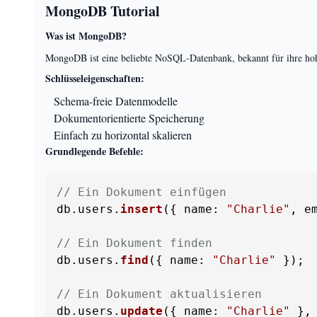
MongoDB Tutorial
Was ist MongoDB?
MongoDB ist eine beliebte NoSQL-Datenbank, bekannt für ihre hohe
Schlüsseleigenschaften:
Schema-freie Datenmodelle
Dokumentorientierte Speicherung
Einfach zu horizontal skalieren
Grundlegende Befehle:
// Ein Dokument einfügen
db.
users
.
insert
({ 
name
: 
"Charlie"
, 
e
// Ein Dokument finden
db.
users
.
find
({ 
name
: 
"Charlie"
 });

// Ein Dokument aktualisieren
db.
users
.
update
({ 
name
: 
"Charlie"
 },