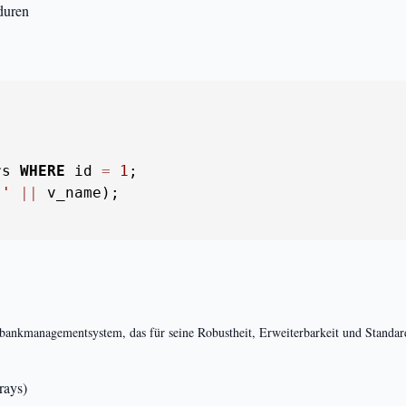
duren
rs 
WHERE
 id 
=
1
;

 '
||
tenbankmanagementsystem, das für seine Robustheit, Erweiterbarkeit und Standar
rays)