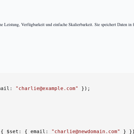
 Leistung, Verfügbarkeit und einfache Skalierbarkeit. Sie speichert Daten in
mail
: 
"charlie@example.com"
 });

 { 
$set
: { 
email
: 
"charlie@newdomain.com"
 } })