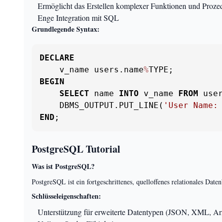
Ermöglicht das Erstellen komplexer Funktionen und Proze
Enge Integration mit SQL
Grundlegende Syntax:
DECLARE
    v_name users.name
%
BEGIN
SELECT
 name 
INTO
 v_name 
FROM
 use
    DBMS_OUTPUT.PUT_LINE(
'User Name:
END
;
PostgreSQL Tutorial
Was ist PostgreSQL?
PostgreSQL ist ein fortgeschrittenes, quelloffenes relationales Da
Schlüsseleigenschaften:
Unterstützung für erweiterte Datentypen (JSON, XML, Ar