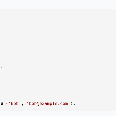
n
,

ES
 (
'Bob'
, 
'bob@example.com'
);