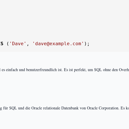
ES
 (
'Dave'
, 
'dave@example.com'
);
l es einfach und benutzerfreundlich ist. Es ist perfekt, um SQL ohne den Over
ng für SQL und die Oracle relationale Datenbank von Oracle Corporation. Es