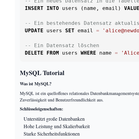
-- Ein neues Datensatz in die Tabell
INSERT
INTO
 users (name, email) 
VALU
-- Ein bestehendes Datensatz aktuali
UPDATE
 users 
SET
 email 
=
'alice@newd
-- Ein Datensatz löschen
DELETE
FROM
 users 
WHERE
 name 
=
'Alic
MySQL Tutorial
Was ist MySQL?
MySQL ist ein quelloffenes relationales Datenbankmanagementsys
Zuverlässigkeit und Benutzerfreundlichkeit aus.
Schlüsseleigenschaften:
Unterstützt große Datenbanken
Hohe Leistung und Skalierbarkeit
Starke Sicherheitsfunktionen