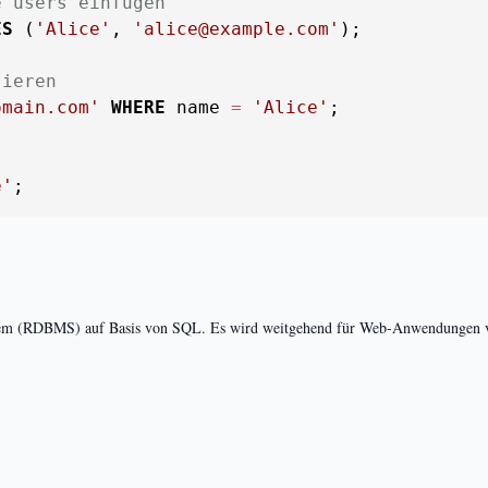
e users einfügen
ES
 (
'Alice'
, 
'alice@example.com'
);

sieren
omain.com'
WHERE
 name 
=
'Alice'
;

e'
;
tem (RDBMS) auf Basis von SQL. Es wird weitgehend für Web-Anwendungen ver