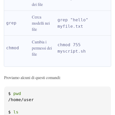
dei file
Cerca 
grep "hello" 
modelli nei 
grep
myfile.txt
file
Cambia i 
chmod 755 
permessi dei 
chmod
myscript.sh
file
Proviamo alcuni di questi comandi:
$ 
pwd
/home/user

$ 
ls