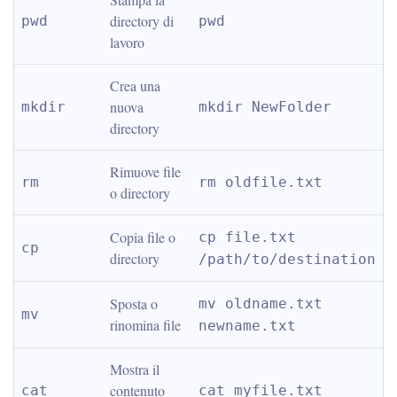
directory di 
pwd
pwd
lavoro
Crea una 
nuova 
mkdir
mkdir NewFolder
directory
Rimuove file 
rm
rm oldfile.txt
o directory
Copia file o 
cp file.txt 
cp
directory
/path/to/destination
Sposta o 
mv oldname.txt 
mv
rinomina file
newname.txt
Mostra il 
contenuto 
cat
cat myfile.txt