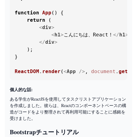
function
App
(
) {

return
 (

<
div
>
<
h1
>
こんにちは、React！
</
h1
>
</
div
>
    );

}

ReactDOM
.
render
(
<
App
 />
, 
document
.
getEle
個人的な話:
ある学生がReactJSを使用してタスクリストアプリケーション
を作成しました。彼らは、Reactのコンポーネントベースの構
造がコードをより整理されて再利用可能にすることに感銘を
受けました。
Bootstrapチュートリアル