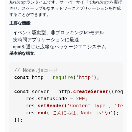
JavaScriptランタイムです。サーバーサイドでJavaScriptを実行
させ、スケーラブルなネットワークアプリケーションを作成
することができます。
主要な機能:
イベント駆動型、非ブロッキングI/Oモデル
実時間アプリケーションに最適
npmを通じた広範なパッケージエコシステム
基本的な構文:
// Node.jsコード
const
 http = 
require
(
'http'
);

const
 server = http.
createServer
(
(
req, r
    res.
statusCode
 = 
200
;

    res.
setHeader
(
'Content-Type'
, 
'text/
    res.
end
(
'こんにちは、Node.js!\n'
);

});
