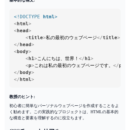
<!DOCTYPE 
html
>
<
html
>
<
head
>
<
title
>
私の最初のウェブページ
</
title
>
</
head
>
<
body
>
<
h1
>
こんにちは、世界！
</
h1
>
<
p
>
これは私の最初のウェブページです。
</
p
>
</
body
>
</
html
>
教授のヒント:
初心者に簡単なパーソナルウェブページを作成することをよ
く勧めます。この実践的なプロジェクトは、HTMLの基本的
な構造と要素を理解するのに役立ちます。