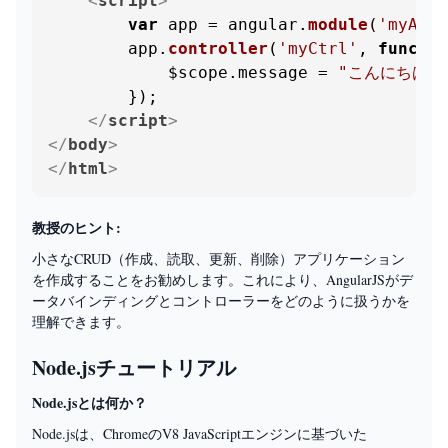
<
script
>
var
 app = angular.
module
(
'myApp'
        app.
controller
(
'myCtrl'
, 
functio
            $scope.
message
 = 
"こんにちは、A
        });

</
script
>
</
body
>
</
html
>
教授のヒント:
小さなCRUD（作成、読取、更新、削除）アプリケーション
を作成することをお勧めします。これにより、AngularJSがデ
ータバインディングとコントローラーをどのように扱うかを
理解できます。
Node.jsチュートリアル
Node.jsとは何か？
Node.jsは、ChromeのV8 JavaScriptエンジンに基づいた