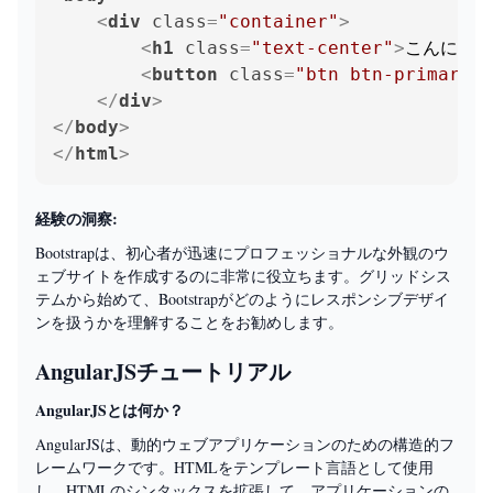
<
div
class
=
"container"
>
<
h1
class
=
"text-center"
>
こんにちは、
<
button
class
=
"btn btn-primary"
>
</
div
>
</
body
>
</
html
>
経験の洞察:
Bootstrapは、初心者が迅速にプロフェッショナルな外観のウ
ェブサイトを作成するのに非常に役立ちます。グリッドシス
テムから始めて、Bootstrapがどのようにレスポンシブデザイ
ンを扱うかを理解することをお勧めします。
AngularJSチュートリアル
AngularJSとは何か？
AngularJSは、動的ウェブアプリケーションのための構造的フ
レームワークです。HTMLをテンプレート言語として使用
し、HTMLのシンタックスを拡張して、アプリケーションの