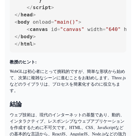
        }

</
script
>
</
head
>
<
body
onload
=
"main()"
>
<
canvas
id
=
"canvas"
width
=
"640"
heig
</
body
>
</
html
>
教授のヒント:
WebGLは初心者にとって挑戦的ですが、簡単な形状から始め
て、次第に複雑なシーンに進むことをお勧めします。Three.js
などのライブラリは、プロセスを簡素化するのに役立ちま
す。
結論
ウェブ技術は、現代のインターネットの基盤であり、動的、
インタラクティブ、レスポンシブなウェブアプリケーション
を作成するために不可欠です。HTML、CSS、JavaScriptなど
の基本的な言語から、ReactJS、AngularJS、Node.jsなどの強力