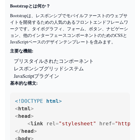
Bootstrapとは何か？
Bootstrapは、レスポンシブでモバイルファーストのウェブサ
イトを開発するための人気のあるフロントエンドフレームワ
ークです。タイポグラフィ、フォーム、ボタン、ナビゲーシ
ョン、他のインターフェースコンポーネントのためのCSSと
JavaScriptベースのデザインテンプレートを含みます。
主要な機能:
プリスタイルされたコンポーネント
レスポンシブグリッドシステム
JavaScriptプラグイン
基本的な構文:
<!DOCTYPE 
html
>
<
html
>
<
head
>
<
link
rel
=
"stylesheet"
href
=
"https:/
</
head
>
<
body
>