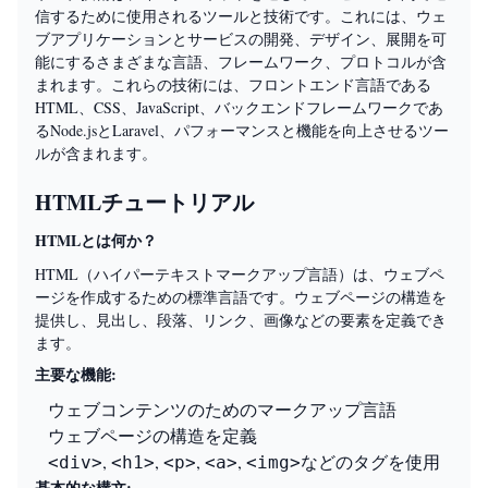
信するために使用されるツールと技術です。これには、ウェ
ブアプリケーションとサービスの開発、デザイン、展開を可
能にするさまざまな言語、フレームワーク、プロトコルが含
まれます。これらの技術には、フロントエンド言語である
HTML、CSS、JavaScript、バックエンドフレームワークであ
るNode.jsとLaravel、パフォーマンスと機能を向上させるツー
ルが含まれます。
HTMLチュートリアル
HTMLとは何か？
HTML（ハイパーテキストマークアップ言語）は、ウェブペ
ージを作成するための標準言語です。ウェブページの構造を
提供し、見出し、段落、リンク、画像などの要素を定義でき
ます。
主要な機能:
ウェブコンテンツのためのマークアップ言語
ウェブページの構造を定義
,
,
,
,
などのタグを使用
<div>
<h1>
<p>
<a>
<img>
基本的な構文: