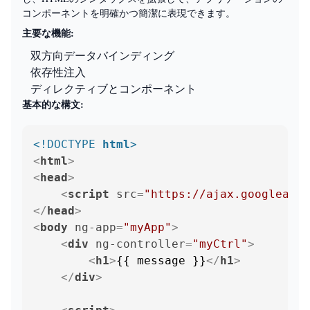
コンポーネントを明確かつ簡潔に表現できます。
主要な機能:
双方向データバインディング
依存性注入
ディレクティブとコンポーネント
基本的な構文:
<!DOCTYPE 
html
>
<
html
>
<
head
>
<
script
src
=
"https://ajax.googleapis
</
head
>
<
body
ng-app
=
"myApp"
>
<
div
ng-controller
=
"myCtrl"
>
<
h1
>
{{ message }}
</
h1
>
</
div
>