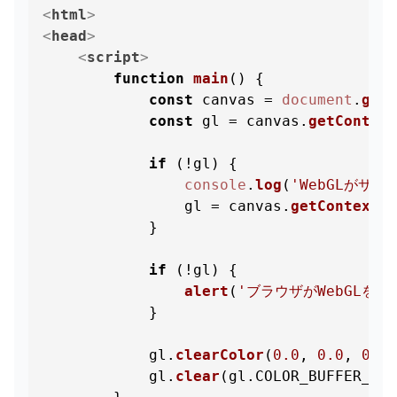
<
html
>
<
head
>
<
script
>
function
main
(
) {

const
 canvas = 
document
.
getE
const
 gl = canvas.
getContext
if
 (!gl) {

console
.
log
(
'WebGLがサポ
                gl = canvas.
getContext
(
'
            }

if
 (!gl) {

alert
(
'ブラウザがWebGLを
            }

            gl.
clearColor
(
0.0
, 
0.0
, 
0.0
,
            gl.
clear
(gl.
COLOR_BUFFER_BIT