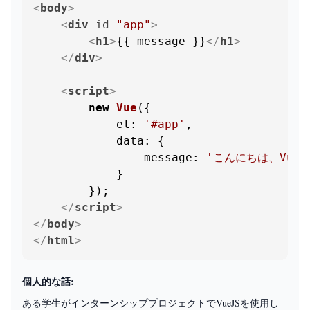
<
body
>
<
div
id
=
"app"
>
<
h1
>
{{ message }}
</
h1
>
</
div
>
<
script
>
new
Vue
({

el
: 
'#app'
,

data
: {

message
: 
'こんにちは、VueJ
            }

        });

</
script
>
</
body
>
</
html
>
個人的な話:
ある学生がインターンシッププロジェクトでVueJSを使用し