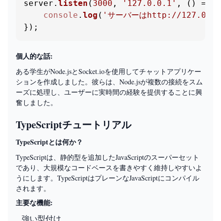
server.
listen
(
3000
, 
'127.0.0.1'
, 
() =>
 {

console
.
log
(
'サーバーはhttp://127.0.
});
個人的な話:
ある学生がNode.jsとSocket.ioを使用してチャットアプリケー
ションを作成しました。彼らは、Node.jsが複数の接続をスム
ーズに処理し、ユーザーに実時間の経験を提供することに興
奮しました。
TypeScriptチュートリアル
TypeScriptとは何か？
TypeScriptは、静的型を追加したJavaScriptのスーパーセット
であり、大規模なコードベースを書きやすく維持しやすいよ
うにします。TypeScriptはプレーンなJavaScriptにコンパイル
されます。
主要な機能:
強い型付け