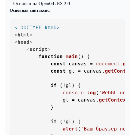
Основан на OpenGL ES 2.0
Основная синтаксис:
<!DOCTYPE 
html
>
<
html
>
<
head
>
<
script
>
function
main
(
) {

const
 canvas = 
document
.
getE
const
 gl = canvas.
getContext
if
 (!gl) {

console
.
log
(
'WebGL не по
                gl = canvas.
getContext
(
'
            }

if
 (!gl) {

alert
(
'Ваш браузер не по