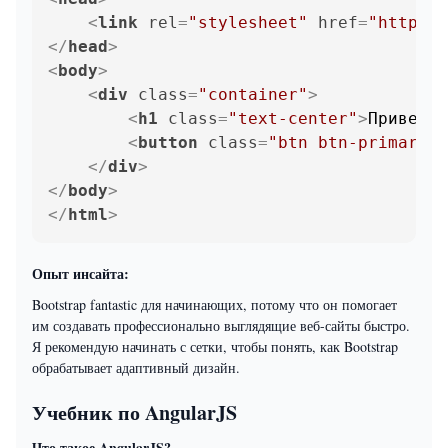
<
link
rel
=
"stylesheet"
href
=
"https:/
</
head
>
<
body
>
<
div
class
=
"container"
>
<
h1
class
=
"text-center"
>
Привет, 
<
button
class
=
"btn btn-primary"
>
</
div
>
</
body
>
</
html
>
Опыт инсайта:
Bootstrap fantastic для начинающих, потому что он помогает
им создавать профессионально выглядящие веб-сайты быстро.
Я рекомендую начинать с сетки, чтобы понять, как Bootstrap
обрабатывает адаптивный дизайн.
Учебник по AngularJS
Что такое AngularJS?