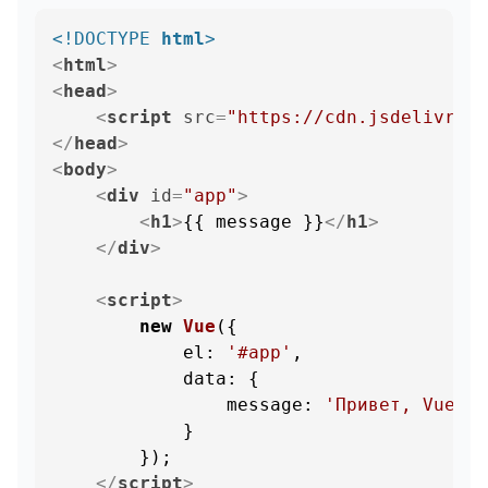
<!DOCTYPE 
html
>
<
html
>
<
head
>
<
script
src
=
"https://cdn.jsdelivr.ne
</
head
>
<
body
>
<
div
id
=
"app"
>
<
h1
>
{{ message }}
</
h1
>
</
div
>
<
script
>
new
Vue
({

el
: 
'#app'
,

data
: {

message
: 
'Привет, VueJS!
            }

        });

</
script
>