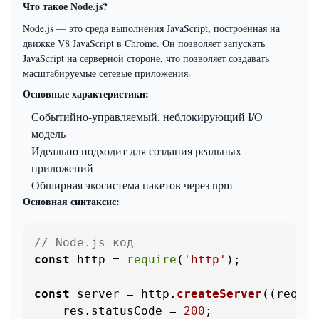
Что такое Node.js?
Node.js — это среда выполнения JavaScript, построенная на
движке V8 JavaScript в Chrome. Он позволяет запускать
JavaScript на серверной стороне, что позволяет создавать
масштабируемые сетевые приложения.
Основные характеристики:
Событийно-управляемый, неблокирующий I/O
модель
Идеально подходит для создания реальных
приложений
Обширная экосистема пакетов через npm
Основная синтаксис:
// Node.js код
const
 http = 
require
(
'http'
);

const
 server = http.
createServer
(
(
req, r
    res.
statusCode
 = 
200
;
