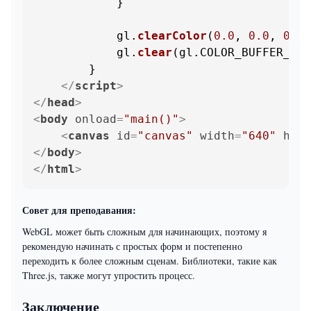
            }

            gl.
clearColor
(
0.0
, 
0.0
, 
0.0
,
            gl.
clear
(gl.
COLOR_BUFFER_BIT
        }

</
script
>
</
head
>
<
body
onload
=
"main()"
>
<
canvas
id
=
"canvas"
width
=
"640"
heig
</
body
>
</
html
>
Совет для преподавания:
WebGL может быть сложным для начинающих, поэтому я
рекомендую начинать с простых форм и постепенно
переходить к более сложным сценам. Библиотеки, такие как
Three.js, также могут упростить процесс.
Заключение