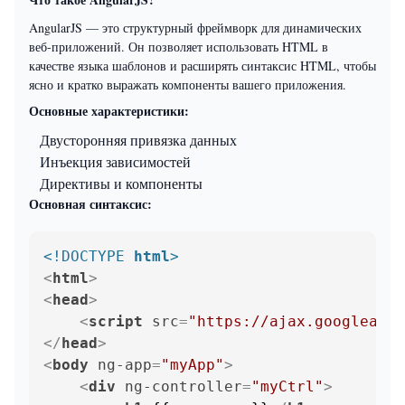
AngularJS — это структурный фреймворк для динамических
веб-приложений. Он позволяет использовать HTML в
качестве языка шаблонов и расширять синтаксис HTML, чтобы
ясно и кратко выражать компоненты вашего приложения.
Основные характеристики:
Двусторонняя привязка данных
Инъекция зависимостей
Директивы и компоненты
Основная синтаксис:
<!DOCTYPE 
html
>
<
html
>
<
head
>
<
script
src
=
"https://ajax.googleapis
</
head
>
<
body
ng-app
=
"myApp"
>
<
div
ng-controller
=
"myCtrl"
>