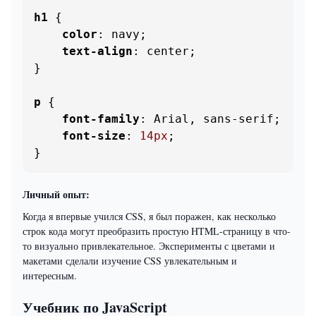
h1
 {

color
: navy;

text-align
: center;

}

p
 {

font-family
: Arial, sans-serif;

font-size
: 
14px
;

}
Личный опыт:
Когда я впервые учился CSS, я был поражен, как несколько
строк кода могут преобразить простую HTML-страницу в что-
то визуально привлекательное. Эксперименты с цветами и
макетами сделали изучение CSS увлекательным и
интересным.
Учебник по JavaScript