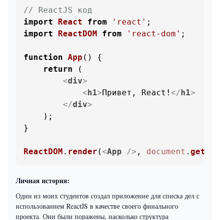
// ReactJS код
import
React
from
'react'
import
ReactDOM
from
'react-dom'
;

function
App
(
) {

return
 (

<
div
>
<
h1
>
Привет, React!
</
h1
>
</
div
>
    );

}

ReactDOM
.
render
(
<
App
 />
, 
document
.
getEle
Личная история:
Один из моих студентов создал приложение для списка дел с
использованием ReactJS в качестве своего финального
проекта. Они были поражены, насколько структура