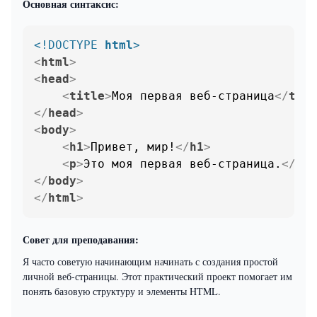
Основная синтаксис:
<!DOCTYPE 
html
>
<
html
>
<
head
>
<
title
>
Моя первая веб-страница
</
titl
</
head
>
<
body
>
<
h1
>
Привет, мир!
</
h1
>
<
p
>
Это моя первая веб-страница.
</
p
>
</
body
>
</
html
>
Совет для преподавания:
Я часто советую начинающим начинать с создания простой
личной веб-страницы. Этот практический проект помогает им
понять базовую структуру и элементы HTML.