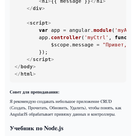
<
h1
>
{{ message }}
</
h1
>
</
div
>
<
script
>
var
 app = angular.
module
(
'myApp'
        app.
controller
(
'myCtrl'
, 
functio
            $scope.
message
 = 
"Привет, An
        });

</
script
>
</
body
>
</
html
>
Совет для преподавания:
Я рекомендую создавать небольшое приложение CRUD
(Создать, Прочитать, Обновить, Удалить), чтобы понять, как
AngularJS обрабатывает привязку данных и контроллеры.
Учебник по Node.js