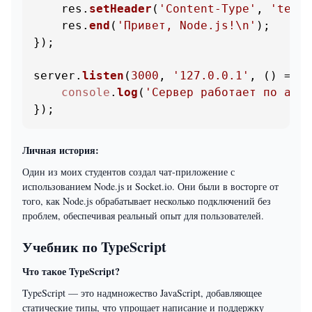
    res.
setHeader
(
'Content-Type'
, 
'text/
    res.
end
(
'Привет, Node.js!\n'
);

});

server.
listen
(
3000
, 
'127.0.0.1'
, 
() =>
 {

console
.
log
(
'Сервер работает по адре
});
Личная история:
Один из моих студентов создал чат-приложение с
использованием Node.js и Socket.io. Они были в восторге от
того, как Node.js обрабатывает несколько подключений без
проблем, обеспечивая реальный опыт для пользователей.
Учебник по TypeScript
Что такое TypeScript?
TypeScript — это надмножество JavaScript, добавляющее
статические типы, что упрощает написание и поддержку