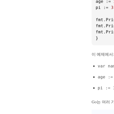
age := 
pi := 
3
fmt.Pri
fmt.Pri
fmt.Pri
}
이 예제에서:
var na
age :=
pi := 
Go는 여러 