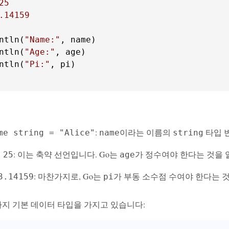
25
.14159
ntln(
"Name:"
, name)

ntln(
"Age:"
, age)

ntln(
"Pi:"
, pi)

:
이라는 이름의
타입 변
me string = "Alice"
name
string
: 이는 축약 선언입니다. Go는
가 정수여야 한다는 것을 
 25
age
: 마찬가지로, Go는
가 부동 소수점 수여야 한다는 
3.14159
pi
가지 기본 데이터 타입을 가지고 있습니다: