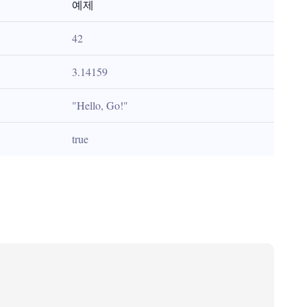
예제
42
3.14159
"Hello, Go!"
true