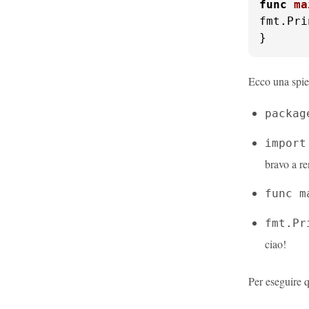
func
ma
fmt.Pri
}
Ecco una spie
packag
import
bravo a re
func m
fmt.Pr
ciao!
Per eseguire 