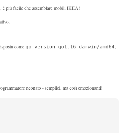
, è più facile che assemblare mobili IKEA!
ativo.
 risposta come
,
go version go1.16 darwin/amd64
rogrammatore neonato - semplici, ma così emozionanti!