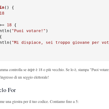
in
()
 {

18
>= 
18
 {

ntln(
"Puoi votare!"
)

{

ntln(
"Mi dispiace, sei troppo giovane per vot
amma controlla se
è 18 o più vecchio. Se lo è, stampa "Puoi votare
age
l'ingresso di un seggio elettorale!
clo For
ome una giostra per il tuo codice. Contiamo fino a 5: