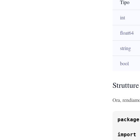
Tipo
int
float64
string
bool
Strutture
Ora, rendiamo 
package
import