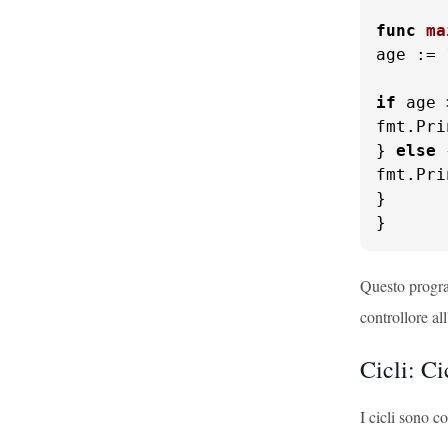
func
ma
age := 
if
 age 
fmt.Pri
} 
else
 
fmt.Pri
}

}
Questo progr
controllore al
Cicli: Ci
I cicli sono c