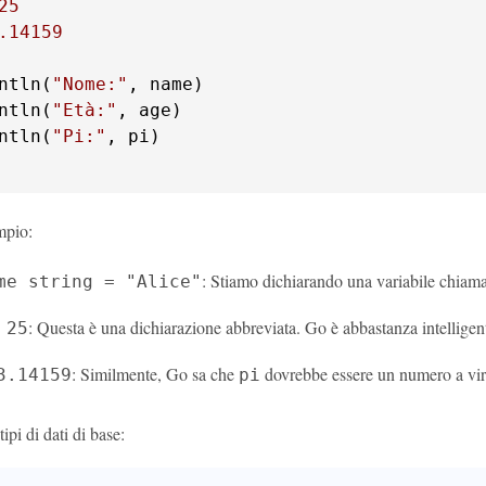
25
.14159
ntln(
"Nome:"
, name)

ntln(
"Età:"
, age)

ntln(
"Pi:"
, pi)

mpio:
: Stiamo dichiarando una variabile chiam
me string = "Alice"
: Questa è una dichiarazione abbreviata. Go è abbastanza intellige
 25
: Similmente, Go sa che
dovrebbe essere un numero a vir
3.14159
pi
ipi di dati di base: