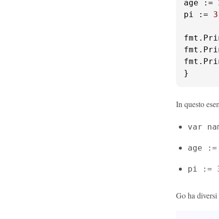
age := 
pi := 
3
fmt.Pri
fmt.Pri
fmt.Pri
}
In questo ese
var na
age :=
pi := 
Go ha diversi t