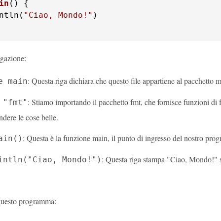
in
()
 {

ntln(
"Ciao, Mondo!"
)

gazione:
: Questa riga dichiara che questo file appartiene al pacchetto m
e main
: Stiamo importando il pacchetto fmt, che fornisce funzioni d
 "fmt"
ndere le cose belle.
: Questa è la funzione main, il punto di ingresso del nostro pro
ain()
: Questa riga stampa "Ciao, Mondo!" s
intln("Ciao, Mondo!")
questo programma: