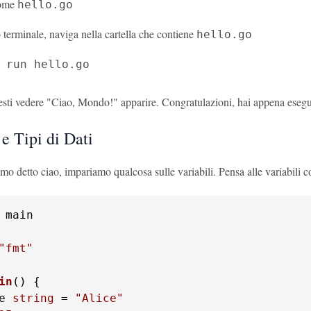
come
hello.go
o terminale, naviga nella cartella che contiene
hello.go
 run hello.go
esti vedere "Ciao, Mondo!" apparire. Congratulazioni, hai appena eseg
 e Tipi di Dati
o detto ciao, impariamo qualcosa sulle variabili. Pensa alle variabili co
 main

"fmt"
in
()
e 
string
 = 
"Alice"