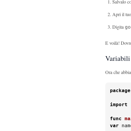
Salvalo 
Apri il tu
Digita
go
E voilà! Dovr
Variabili
Ora che abbiam
package
import
func
ma
var
 nam