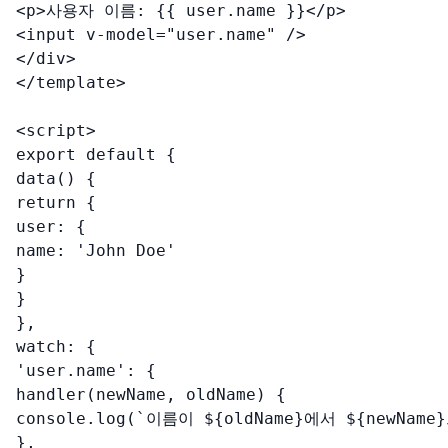
<p>사용자 이름: {{ user.name }}</p>

<input v-model="user.name" />

</div>

</template>

<script>

export default {

data() {

return {

user: {

name: 'John Doe'

}

}

},

watch: {

'user.name': {

handler(newName, oldName) {

console.log(`이름이 ${oldName}에서 ${newNa
},
