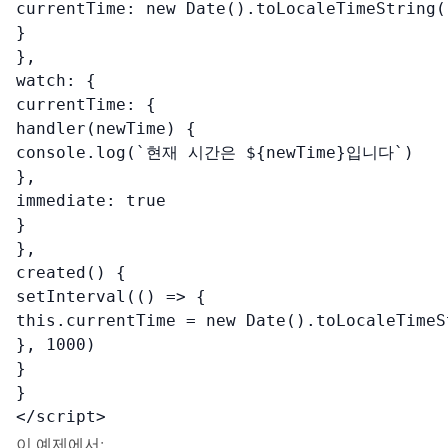
currentTime: new Date().toLocaleTimeString()
}

},

watch: {

currentTime: {

handler(newTime) {

console.log(`현재 시간은 ${newTime}입니다`)

},

immediate: true

}

},

created() {

setInterval(() => {

this.currentTime = new Date().toLocaleTimeSt
}, 1000)

}

}

</script>
이 예제에서: