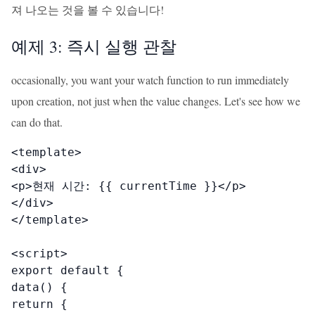
져 나오는 것을 볼 수 있습니다!
예제 3: 즉시 실행 관찰
occasionally, you want your watch function to run immediately
upon creation, not just when the value changes. Let's see how we
can do that.
<template>

<div>

<p>현재 시간: {{ currentTime }}</p>

</div>

</template>

<script>

export default {

data() {

return {
