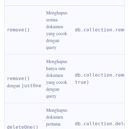
Menghapus 
semua 
dokumen 
remove()
db.collection.remo
yang cocok 
dengan 
query
Menghapus 
hanya satu 
dokumen 
db.collection.remov
remove()
yang cocok 
true)
dengan 
justOne
dengan 
query
Menghapus 
dokumen 
pertama 
db.collection.delet
deleteOne()