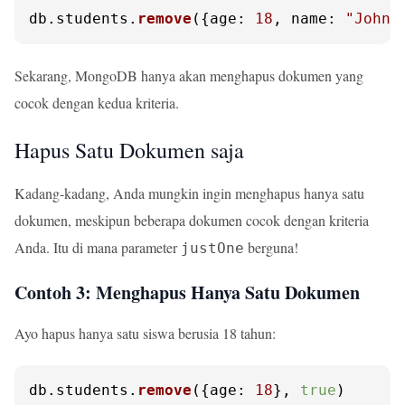
db.
students
.
remove
({
age
: 
18
, 
name
: 
"John"
Sekarang, MongoDB hanya akan menghapus dokumen yang
cocok dengan kedua kriteria.
Hapus Satu Dokumen saja
Kadang-kadang, Anda mungkin ingin menghapus hanya satu
dokumen, meskipun beberapa dokumen cocok dengan kriteria
Anda. Itu di mana parameter
berguna!
justOne
Contoh 3: Menghapus Hanya Satu Dokumen
Ayo hapus hanya satu siswa berusia 18 tahun:
db.
students
.
remove
({
age
: 
18
}, 
true
)