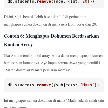
db.
students
.
remove
({
age
: {
$gt
: 
20
}})
Disini,
berarti "lebih besar dari". Jadi perintah ini
$gt
menghapus semua dokumen di mana usia lebih besar dari 20.
Contoh 6: Menghapus Dokumen Berdasarkan
Konten Array
Jika Anda memiliki field array, Anda dapat menghapus dokumen
berdasarkan kontennya. Ayo hapus semua siswa yang memiliki
"Math" dalam array mata pelajaran mereka:
db.
students
.
remove
({
subjects
: 
"Math"
})
Ini menghapus semua dokumen di mana "Math" adalah salah satu
mata pelajaran.