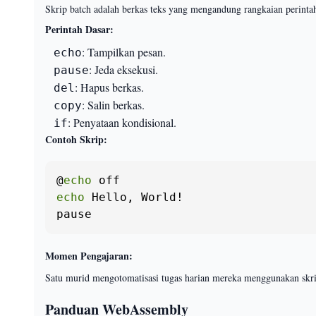
Skrip batch adalah berkas teks yang mengandung rangkaian perintah 
Perintah Dasar:
: Tampilkan pesan.
echo
: Jeda eksekusi.
pause
: Hapus berkas.
del
: Salin berkas.
copy
: Penyataan kondisional.
if
Contoh Skrip:
@
echo
echo
 Hello, World!

pause
Momen Pengajaran:
Satu murid mengotomatisasi tugas harian mereka menggunakan skri
Panduan WebAssembly