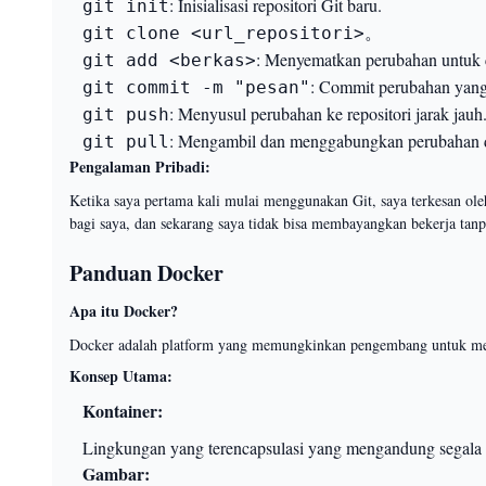
: Inisialisasi repositori Git baru.
git init
。
git clone <url_repositori>
: Menyematkan perubahan untuk
git add <berkas>
: Commit perubahan yang
git commit -m "pesan"
: Menyusul perubahan ke repositori jarak jauh
git push
: Mengambil dan menggabungkan perubahan dar
git pull
Pengalaman Pribadi:
Ketika saya pertama kali mulai menggunakan Git, saya terkesan ol
bagi saya, dan sekarang saya tidak bisa membayangkan bekerja tanp
Panduan Docker
Apa itu Docker?
Docker adalah platform yang memungkinkan pengembang untuk mengo
Konsep Utama:
Kontainer:
Lingkungan yang terencapsulasi yang mengandung segala s
Gambar: