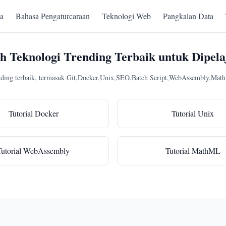
a
Bahasa Pengaturcaraan
Teknologi Web
Pangkalan Data
ih Teknologi Trending Terbaik untuk Dipela
ding terbaik, termasuk Git,Docker,Unix,SEO,Batch Script,WebAssembly,MathM
Tutorial Docker
Tutorial Unix
Tutorial WebAssembly
Tutorial MathML