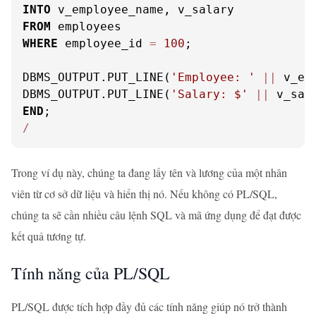
INTO
FROM
WHERE
 employee_id 
=
100
;

DBMS_OUTPUT.PUT_LINE(
'Employee: '
||
 v_em
DBMS_OUTPUT.PUT_LINE(
'Salary: $'
||
END
/
Trong ví dụ này, chúng ta đang lấy tên và lương của một nhân
viên từ cơ sở dữ liệu và hiển thị nó. Nếu không có PL/SQL,
chúng ta sẽ cần nhiều câu lệnh SQL và mã ứng dụng để đạt được
kết quả tương tự.
Tính năng của PL/SQL
PL/SQL được tích hợp đầy đủ các tính năng giúp nó trở thành