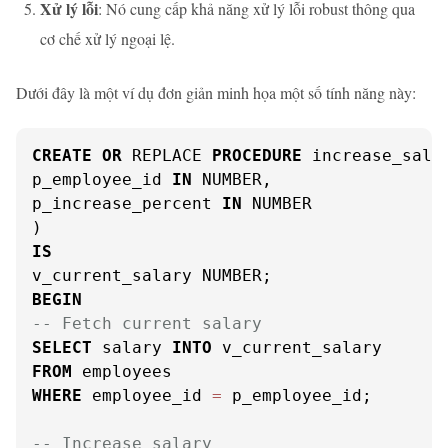
Xử lý lỗi
: Nó cung cấp khả năng xử lý lỗi robust thông qua
cơ chế xử lý ngoại lệ.
Dưới đây là một ví dụ đơn giản minh họa một số tính năng này:
CREATE
OR
 REPLACE 
PROCEDURE
 increase_salar
p_employee_id 
IN
 NUMBER,

p_increase_percent 
IN
 NUMBER

IS
BEGIN
-- Fetch current salary
SELECT
 salary 
INTO
FROM
WHERE
 employee_id 
=
 p_employee_id;

-- Increase salary