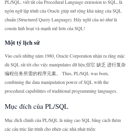
PL/SQL, viết tắt của Procedural Language extension to SQL, là
ngôn ngữ lập trình của Oracle giúp mở rộng khả năng của SQL
chuẩn (Structured Query Language). Hãy nghĩ của nó như là
cousin linh hoạt và mạnh mẽ hơn của SQL!
Một tý lịch sử
Vào cuối những năm 1980, Oracle Corporation nhận ra rằng mặc
dù SQL rất tốt cho việc manipulates dữ liệu,但它 缺乏 进行复杂
编程任务所需的程序元素。 Thus, PL/SQL was born,
combining the data manipulation power of SQL with the
procedural capabilities of traditional programming languages.
Mục đích của PL/SQL
Mục đích chính của PL/SQL là nâng cao SQL bằng cách thêm
các cấu trúc lập trình cho phép các nhà phát triển: