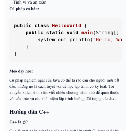
Tinh vi và an toàn
Cú pháp cơ bản:
public
class
HelloWorld
 {

public
static
void
main
(String[] arg
        System.out.println(
"Hello, World
    }

}
Mẹo dạy học:
Cú pháp nghiêm ngặt của Java có thể là rào cản cho người mới bắt
đầu, nhưng nó là cách tuyệt vời để học lập trình có kỷ luật. Tôi
khuyến khích sinh viên viết nhiều chương trình nhỏ để quen thuộc
với cấu trúc và các khái niệm lập trình hướng đối tượng của Java.
Hướng dẫn C++
C++ là gì?
C++ là một phần mở rộng của ngôn ngữ lập trình C, được thiết kế