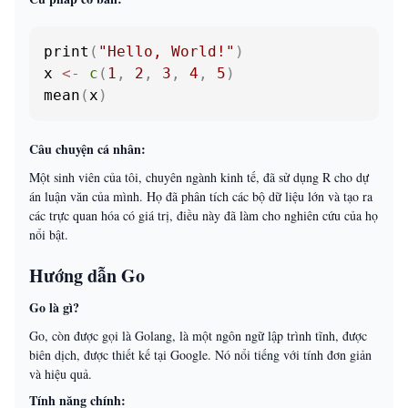
print
(
"Hello, World!"
)
x 
<-
c
(
1
,
2
,
3
,
4
,
5
)
mean
(
x
)
Câu chuyện cá nhân:
Một sinh viên của tôi, chuyên ngành kinh tế, đã sử dụng R cho dự
án luận văn của mình. Họ đã phân tích các bộ dữ liệu lớn và tạo ra
các trực quan hóa có giá trị, điều này đã làm cho nghiên cứu của họ
nổi bật.
Hướng dẫn Go
Go là gì?
Go, còn được gọi là Golang, là một ngôn ngữ lập trình tĩnh, được
biên dịch, được thiết kế tại Google. Nó nổi tiếng với tính đơn giản
và hiệu quả.
Tính năng chính: