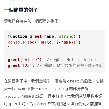
一個簡單的例子
讓我們直接進入一個簡單的例子：
function
greet
(
name: 
string
console
.
log
(
`Hello, 
${name}
!`
);

}

greet
(
"Alice"
); 
// 輸出: Hello, Alice!
greet
(
123
); 
// 錯誤: 數字類型的參數不能分配給
在這個例子中，我們定義了一個名為
的函數，它接
greet
受一個
參數。
的部分告訴
name
name: string
TypeScript
應該是一個字符串。當我們嘗試用數字調
name
用
時，TypeScript 會在我們甚至運行代碼之前捕獲
greet