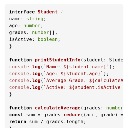
interface
Student
name
: 
string
age
: 
number
grades
: 
number
isActive
: 
boolean
;

}

function
printStudentInfo
(
student: Studen
console
.
log
(
`Name: 
${student.name}
`
console
.
log
(
`Age: 
${student.age}
`
console
.
log
(
`Average Grade: 
${calculateAv
console
.
log
(
`Active: 
${student.isActive ?
}

function
calculateAverage
(
grades: 
number
[
const
 sum = grades.
reduce
(
(
acc, grade
) =>
return
 sum / grades.
length
;
