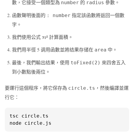
數，它接受一個類型為
的
參數。
number
radius
函數聲明後面的
指定該函數將返回一個數
: number
字。
我們使用公式 πr² 計算面積。
我們用半徑 5 调用函數並將结果存储在
中。
area
最後，我們輸出结果，使用
來四舍五入
toFixed(2)
到小數點後兩位。
要運行這個程序，將它保存為
，然後編譯並運
circle.ts
行它：
tsc circle.ts

node circle.js