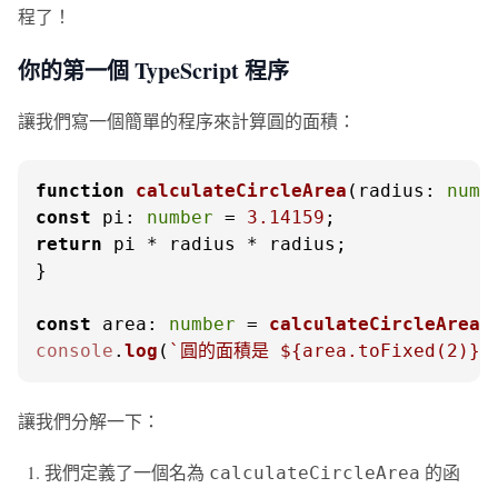
程了！
你的第一個 TypeScript 程序
讓我們寫一個簡單的程序來計算圓的面積：
function
calculateCircleArea
(
radius: 
numb
const
pi
: 
number
 = 
3.14159
return
 pi * radius * radius;

}

const
area
: 
number
 = 
calculateCircleArea
(
console
.
log
(
`圓的面積是 
${area.toFixed(
2
)}
 
讓我們分解一下：
我們定義了一個名為
的函
calculateCircleArea