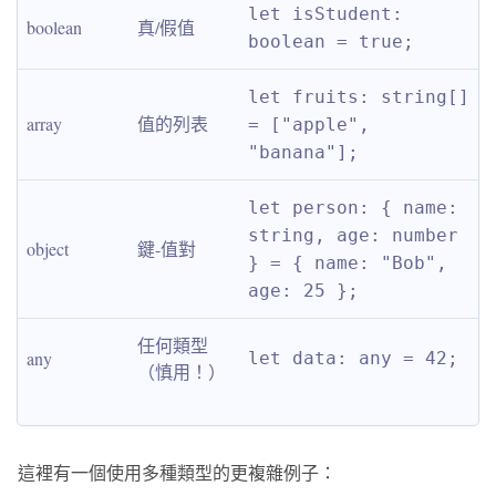
let isStudent: 
boolean
真/假值
boolean = true;
let fruits: string[] 
array
值的列表
= ["apple", 
"banana"];
let person: { name: 
string, age: number 
object
鍵-值對
} = { name: "Bob", 
age: 25 };
任何類型
any
let data: any = 42;
（慎用！）
這裡有一個使用多種類型的更複雜例子：