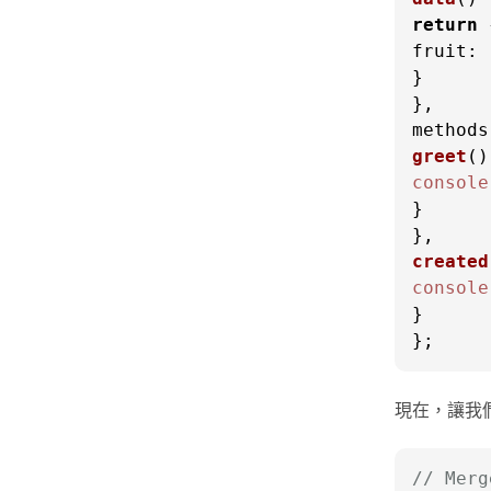
return
fruit
: 
}

methods
greet
(
console
}

created
console
}

};
現在，讓我們
// Merg