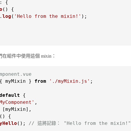
o
(
.
log
(
'Hello from the mixin!'
);

在組件中使用這個 mixin：
mponent.vue
{ myMixin } 
from
'./myMixin.js'
;

default
MyComponent'
(
yHello
(); 
// 這將記錄： "Hello from the mixin!"