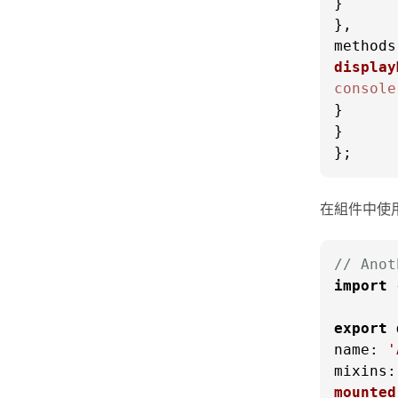
}

methods
display
console
}

}

};
在組件中使
// Anot
import
 
export
name
: 
'
mixins
mounted