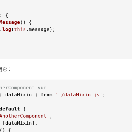
Message
(
.
log
(
this
.
message
);

用它：
herComponent.vue
{ dataMixin } 
from
'./dataMixin.js'
;

default
AnotherComponent'
(