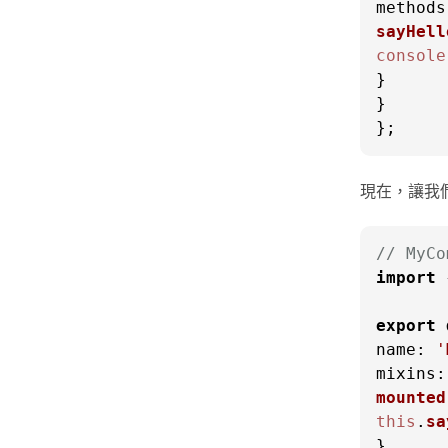
methods
sayHell
console
}

}

};
現在，讓我們
// MyCo
import
 
export
name
: 
'
mixins
mounted
this
.
sa
}
