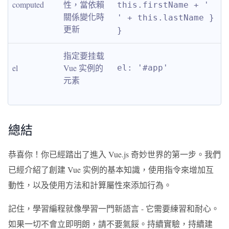
computed
性，當依賴
this.firstName + ' 
關係變化時
' + this.lastName } 
更新
}
指定要挂载 
el
Vue 实例的
el: '#app'
元素
總結
恭喜你！你已經踏出了進入 Vue.js 奇妙世界的第一步。我們
已經介紹了創建 Vue 实例的基本知識，使用指令來增加互
動性，以及使用方法和計算屬性來添加行為。
記住，學習編程就像學習一門新語言 - 它需要練習和耐心。
如果一切不會立即明朗，請不要氣餒。持續實驗，持續建