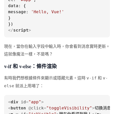
data
message
: 
'Hello, Vue!'
}

</
script
>
現在，當你在輸入字段中輸入時，你會看到消息實時更新。
這就像魔法一樣，不是嗎？
v-if 和 v-else：條件渲染
有時我們想根據條件來顯示或隱藏元素。這時
和
v-if
v-
就派上用場了：
else
<
div
id
=
"app"
>
<
button
 @
click
=
"toggleVisibility"
>
切換消息
<