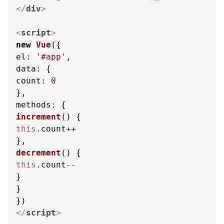
</
div
>
<
script
>
new
Vue
el
: 
'#app'
data
count
: 
0
methods
increment
(
this
.
count
++

decrement
(
this
.
count
--

}

}

</
script
>