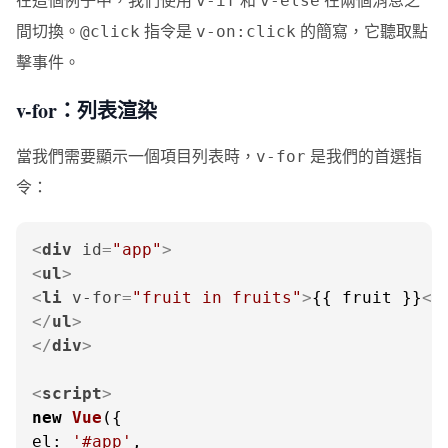
v-if
v-else
間切換。
指令是
的簡寫，它聽取點
@click
v-on:click
擊事件。
v-for：列表渲染
當我們需要顯示一個項目列表時，
是我們的首選指
v-for
令：
<
div
id
=
"app"
>
<
ul
>
<
li
v-for
=
"fruit in fruits"
>
{{ fruit }}
</
</
ul
>
</
div
>
<
script
>
new
Vue
el
: 
'#app'