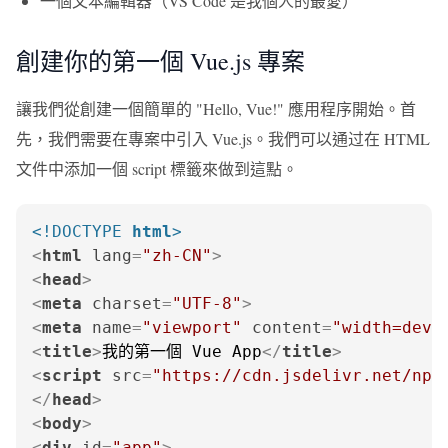
一個文本編輯器（VS Code 是我個人的最愛）
創建你的第一個 Vue.js 專案
讓我們從創建一個簡單的 "Hello, Vue!" 應用程序開始。首
先，我們需要在專案中引入 Vue.js。我們可以通过在 HTML
文件中添加一個 script 標籤來做到這點。
<!DOCTYPE 
html
>
<
html
lang
=
"zh-CN"
>
<
head
>
<
meta
charset
=
"UTF-8"
>
<
meta
name
=
"viewport"
content
=
"width=devi
<
title
>
我的第一個 Vue App
</
title
>
<
script
src
=
"https://cdn.jsdelivr.net/npm
</
head
>
<
body
>
<
div
id
=
"app"
>