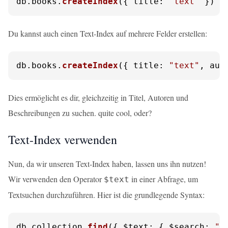
db.
books
.
createIndex
({ 
title
: 
"text"
 })
Du kannst auch einen Text-Index auf mehrere Felder erstellen:
db.
books
.
createIndex
({ 
title
: 
"text"
, 
aut
Dies ermöglicht es dir, gleichzeitig in Titel, Autoren und
Beschreibungen zu suchen. quite cool, oder?
Text-Index verwenden
Nun, da wir unseren Text-Index haben, lassen uns ihn nutzen!
Wir verwenden den Operator
in einer Abfrage, um
$text
Textsuchen durchzuführen. Hier ist die grundlegende Syntax:
db.
collection
.
find
({ 
$text
: { 
$search
: 
"s