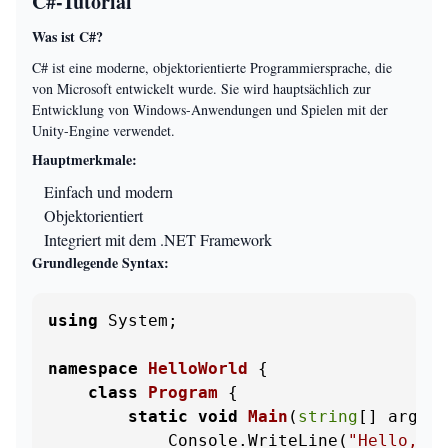
C#-Tutorial
Was ist C#?
C# ist eine moderne, objektorientierte Programmiersprache, die
von Microsoft entwickelt wurde. Sie wird hauptsächlich zur
Entwicklung von Windows-Anwendungen und Spielen mit der
Unity-Engine verwendet.
Hauptmerkmale:
Einfach und modern
Objektorientiert
Integriert mit dem .NET Framework
Grundlegende Syntax:
using
 System;

namespace
HelloWorld
 {

class
Program
 {

static
void
Main
(
string
[] args
)
 
            Console.WriteLine(
"Hello, Wo