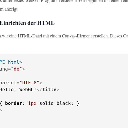
s unser erstes WebGL-Programm erstellen! Wir beginnen mit einem ein
m anzeigt.
: Einrichten der HTML
 wir eine HTML-Datei mit einem Canvas-Element erstellen. Dieses Can
PE 
html
>
ang
=
"de"
>
harset
=
"UTF-8"
>
Hello, WebGL!
</
title
>
{ 
border
: 
1px
>