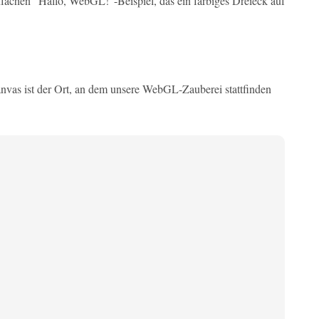
fachen "Hallo, WebGL!"-Beispiel, das ein farbiges Dreieck auf
vas ist der Ort, an dem unsere WebGL-Zauberei stattfinden