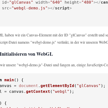
id
=
"glCanvas"
width
=
"640"
height
=
"480"
>
</
can
src
=
"webgl-demo.js"
>
</
script
>
L haben wir ein Canvas-Element mit der ID "glCanvas" erstellt und 
Script-Datei namens "webgl-demo.js" verlinkt, in der wir unseren We
 Initialisieren von WebGL
 wir unsere "webgl-demo.js"-Datei und fangen an, einige JavaScript-Co
n
main
(
anvas = 
document
.
getElementById
(
"glCanvas"
l = canvas.
getContext
(
"webgl"
);
