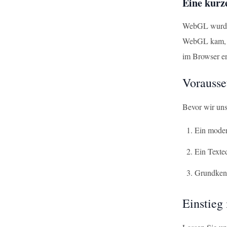
Eine kurz
WebGL wurde e
WebGL kam, mu
im Browser erl
Vorausse
Bevor wir uns
Ein moder
Ein Texted
Grundkenn
Einstieg