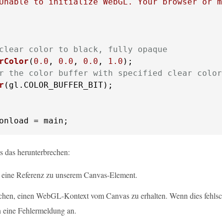
Unable to initialize WebGL. Your browser or m
clear color to black, fully opaque
rColor
(
0.0
, 
0.0
, 
0.0
, 
1.0
r the color buffer with specified clear color
r
(gl.
COLOR_BUFFER_BIT
);

onload
 = main;
s das herunterbrechen:
 eine Referenz zu unserem Canvas-Element.
chen, einen WebGL-Kontext vom Canvas zu erhalten. Wenn dies fehlschl
n eine Fehlermeldung an.