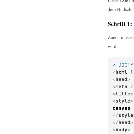
Lassen Sie un
dem Bildschir
Schritt 1
Zuerst müssen
wird.
<!DOCTY
<
html
l
<
head
>
<
meta
c
<
title
>
<
style
>
canvas
 
</
style
</
head
>
<
body
>