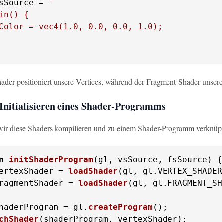
sSource = 
`

in() {

Color = vec4(1.0, 0.0, 0.0, 1.0);

ader positioniert unsere Vertices, während der Fragment-Shader unsere P
 Initialisieren eines Shader-Programms
ir diese Shaders kompilieren und zu einem Shader-Programm verknüp
n
initShaderProgram
(
gl, vsSource, fsSource
ertexShader = 
loadShader
(gl, gl.
VERTEX_SHADER
ragmentShader = 
loadShader
(gl, gl.
FRAGMENT_SH
haderProgram = gl.
createProgram
();

chShader
(shaderProgram, vertexShader);
