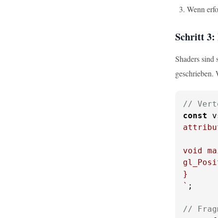
Wenn erfo
Schritt 3:
Shaders sind
geschrieben. 
// Vert
const
 v
attribu
void ma
gl_Posi
}

`
;

// Frag