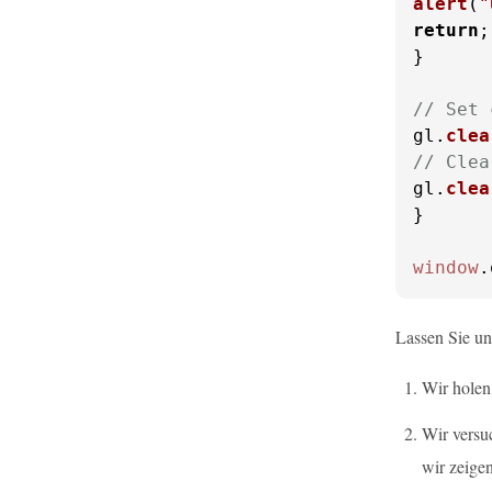
alert
(
"
return
;

}

// Set 
gl.
clea
// Clea
gl.
clea
}

window
.
Lassen Sie un
Wir holen
Wir versu
wir zeige