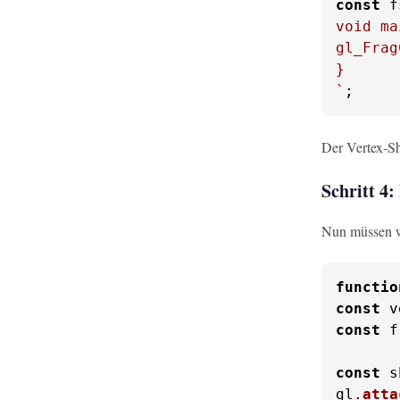
const
 f
void ma
gl_Frag
}

`
;
Der Vertex-Sh
Schritt 4:
Nun müssen w
functio
const
 v
const
 f
const
 s
gl.
atta