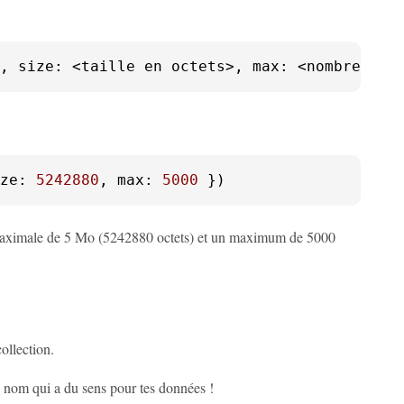
, 
size
: <taille en octets>, max: <nombre max
ze
: 
5242880
, 
max
: 
5000
 })
 maximale de 5 Mo (5242880 octets) et un maximum de 5000
ollection.
n nom qui a du sens pour tes données !