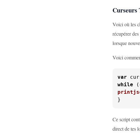
Curseurs 
Voici où les c
récupérer des
lorsque nouve
Voici comment 
var
 cur
while
 (
printjs
}
Ce script cont
direct de tes l