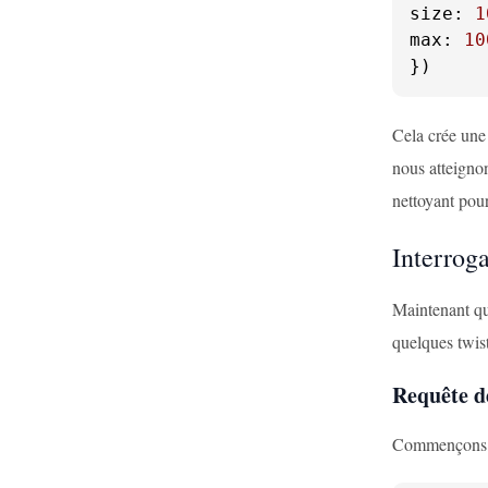
size
: 
1
max
: 
10
})
Cela crée une
nous atteigno
nettoyant pour
Interrog
Maintenant que
quelques twist
Requête d
Commençons pa