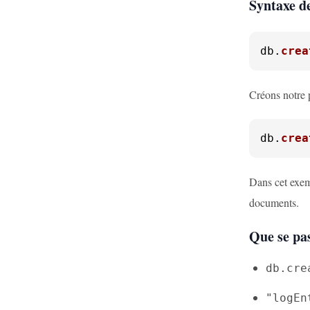
Syntaxe d
db.
crea
Créons notre 
db.
crea
Dans cet exem
documents.
Que se pass
db.cre
"logEn