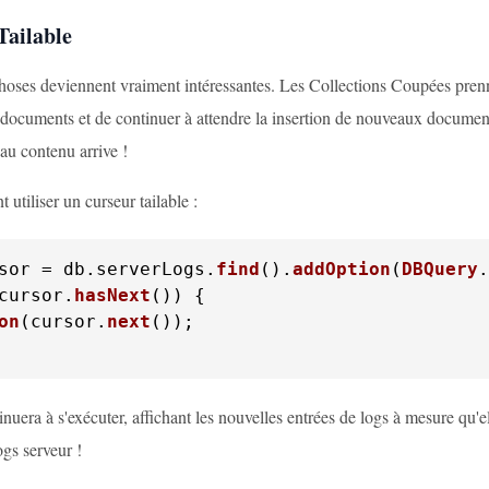
Tailable
hoses deviennent vraiment intéressantes. Les Collections Coupées prenne
 documents et de continuer à attendre la insertion de nouveaux documen
au contenu arrive !
utiliser un curseur tailable :
sor = db.
serverLogs
.
find
().
addOption
(
DBQuery
.
cursor.
hasNext
on
(cursor.
next
());

inuera à s'exécuter, affichant les nouvelles entrées de logs à mesure qu'e
ogs serveur !