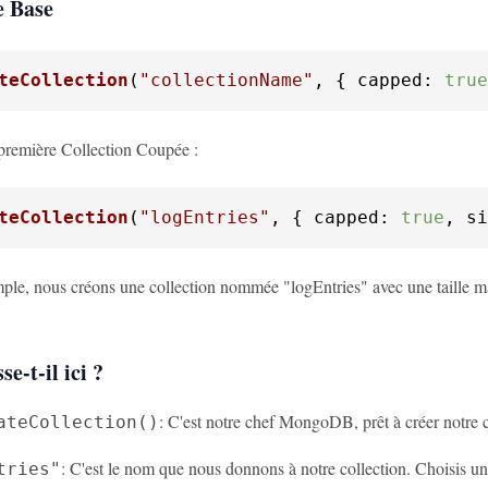
e Base
teCollection
(
"collectionName"
, { 
capped
: 
true
première Collection Coupée :
teCollection
(
"logEntries"
, { 
capped
: 
true
, 
si
ple, nous créons une collection nommée "logEntries" avec une taille
e-t-il ici ?
: C'est notre chef MongoDB, prêt à créer notre c
ateCollection()
: C'est le nom que nous donnons à notre collection. Choisis u
tries"