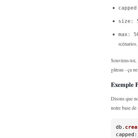
capped
size: 
max: 5
scénarios.
Souviens-toi,
gâteau - ça n
Exemple P
Disons que no
notre base de
db.
crea
capped
: