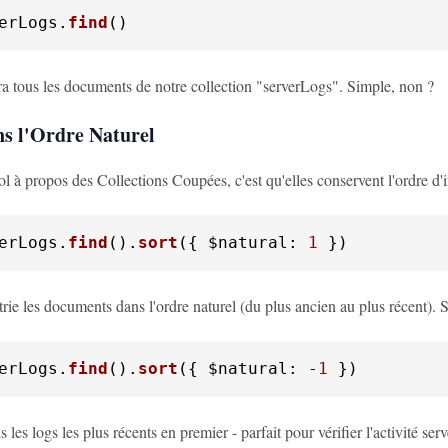
erLogs
.
find
()
ra tous les documents de notre collection "serverLogs". Simple, non ?
ns l'Ordre Naturel
 à propos des Collections Coupées, c'est qu'elles conservent l'ordre d'i
erLogs
.
find
().
sort
({ 
$natural
: 
1
 })
trie les documents dans l'ordre naturel (du plus ancien au plus récent). S
erLogs
.
find
().
sort
({ 
$natural
: -
1
 })
les logs les plus récents en premier - parfait pour vérifier l'activité serv