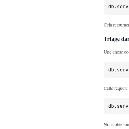
db.
serv
Cela retourne
Triage da
Une chose cool
db.
serv
Cette requête 
db.
serv
Nous obtenons 