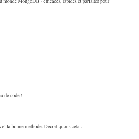
s du monde MongoDB - efficaces, rapides et parfaites pour
eu de code !
s et la bonne méthode. Décortiquons cela :