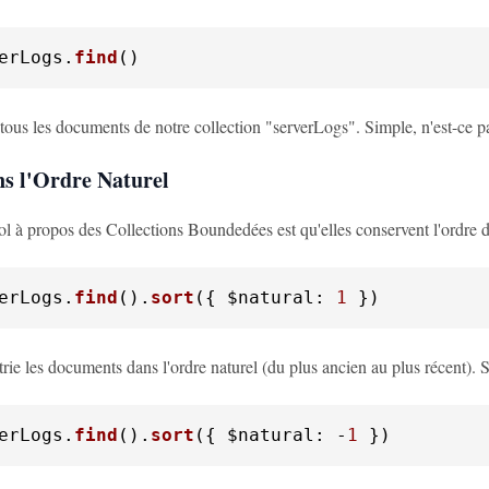
erLogs
.
find
()
tous les documents de notre collection "serverLogs". Simple, n'est-ce p
ns l'Ordre Naturel
 à propos des Collections Boundedées est qu'elles conservent l'ordre d'i
erLogs
.
find
().
sort
({ 
$natural
: 
1
 })
trie les documents dans l'ordre naturel (du plus ancien au plus récent). S
erLogs
.
find
().
sort
({ 
$natural
: -
1
 })