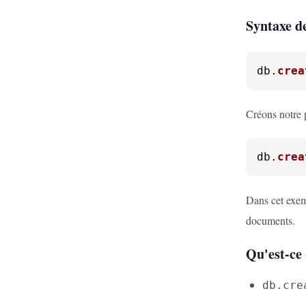
Syntaxe d
db.
crea
Créons notre 
db.
crea
Dans cet exem
documents.
Qu'est-ce 
db.cre