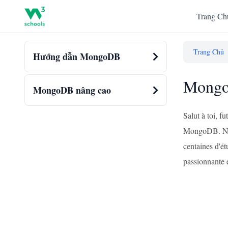
Trang Ch
Trang Chủ
Hướng dẫn MongoDB
MongoD
MongoDB nâng cao
Salut à toi, 
MongoDB. Ne t'
centaines d'ét
passionnante 