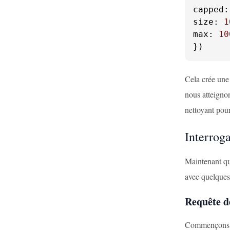
capped
:
size
: 
1
max
: 
10
})
Cela crée une
nous atteigno
nettoyant pour
Interrog
Maintenant que
avec quelques 
Requête d
Commençons pa