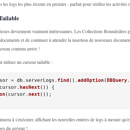
les logs les plus récents en premier - parfait pour vérifier les activités 
Tailable
choses deviennent vraiment intéressantes. Les Collections Boundedées pre
 documents et de continuer à attendre la insertion de nouveaux documen
uveau contenu arrive !
utiliser un curseur tailable :
sor = db.
serverLogs
.
find
().
addOption
(
DBQuery
.
cursor.
hasNext
on
(cursor.
next
());

inuera à s'exécuter, affichant les nouvelles entrées de logs à mesure qu'e
logs du serveur !