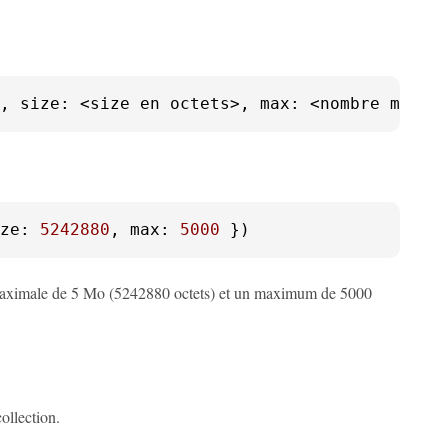
, 
size
: <size en octets>, max: <nombre maxim
ze
: 
5242880
, 
max
: 
5000
 })
 maximale de 5 Mo (5242880 octets) et un maximum de 5000
ollection.