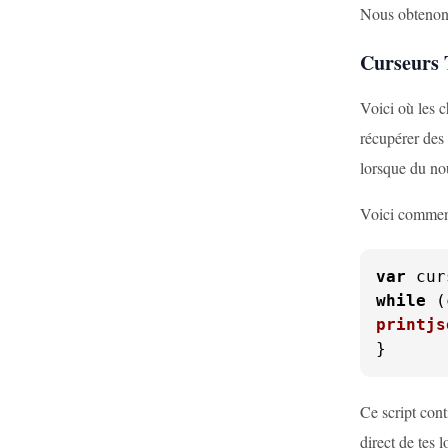
Nous obtenons 
Curseurs 
Voici où les 
récupérer des
lorsque du no
Voici comment 
var
 cur
while
 (
printjs
}
Ce script cont
direct de tes 