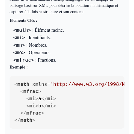
balisage basé sur XML pour décrire la notation mathématique et
capturer à la fois sa structure et son contenu.
Elements Clés :
: Élément racine.
<math>
: Identifiants.
<mi>
: Nombres.
<mn>
: Opérateurs.
<mo>
: Fractions.
<mfrac>
Exemple :
<
math
xmlns
=
"http://www.w3.org/1998/Math
<
mfrac
>
<
mi
>
a
</
mi
>
<
mi
>
b
</
mi
>
</
mfrac
>
</
math
>