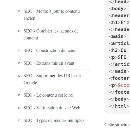
</
head
>
<
body
>
SEO - Mettre à jour le contenu
<
header
ancien
<
h1
>
Bie
</
heade
SEO - Combler les lacunes de
<
main
>
contenu
<
articl
SEO - Construction de liens
<
h2
>
Qu'
<
p
>
SEO 
SEO - Extraits mis en avant
</
artic
</
main
>
SEO - Supprimer des URLs de
<
footer
Google
<
p
>
&cop
</
foote
SEO - Le contenu est le roi
</
body
>
</
html
>
SEO - Vérification du site Web
SEO - Types de médias multiples
Cette structu