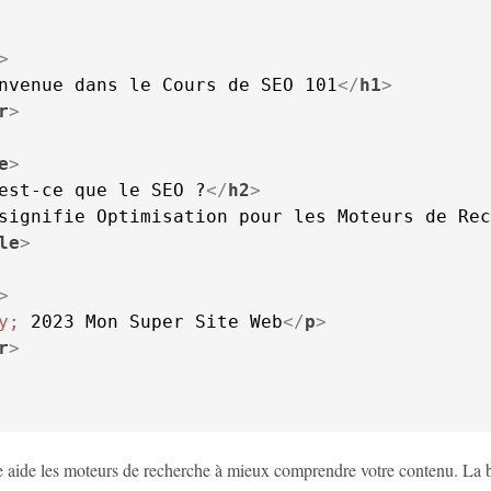
>
nvenue dans le Cours de SEO 101
</
h1
>
r
>
e
>
est-ce que le SEO ?
</
h2
>
signifie Optimisation pour les Moteurs de Rec
le
>
>
y;
 2023 Mon Super Site Web
</
p
>
r
>
re aide les moteurs de recherche à mieux comprendre votre contenu. La 