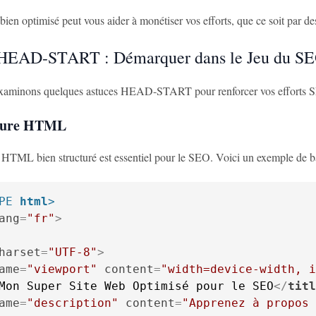
 bien optimisé peut vous aider à monétiser vos efforts, que ce soit par de
 HEAD-START : Démarquer dans le Jeu du S
examinons quelques astuces HEAD-START pour renforcer vos efforts 
cture HTML
TML bien structuré est essentiel pour le SEO. Voici un exemple de b
PE 
html
>
ang
=
"fr"
>
harset
=
"UTF-8"
>
ame
=
"viewport"
content
=
"width=device-width, i
Mon Super Site Web Optimisé pour le SEO
</
titl
ame
=
"description"
content
=
"Apprenez à propos 