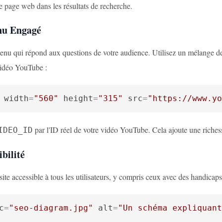
tre page web dans les résultats de recherche.
nu Engagé
enu qui répond aux questions de votre audience. Utilisez un mélange d
vidéo YouTube :
width
=
"560"
height
=
"315"
src
=
"https://www.yo
par l'ID réel de votre vidéo YouTube. Cela ajoute une riches
IDEO_ID
ibilité
ite accessible à tous les utilisateurs, y compris ceux avec des handicaps.
c
=
"seo-diagram.jpg"
alt
=
"Un schéma expliquant