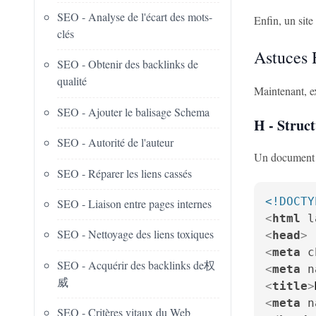
SEO - Analyse de l'écart des mots-
Enfin, un site
clés
Astuces
SEO - Obtenir des backlinks de
qualité
Maintenant, 
SEO - Ajouter le balisage Schema
H - Stru
SEO - Autorité de l'auteur
Un document H
SEO - Réparer les liens cassés
<!DOCTY
SEO - Liaison entre pages internes
<
html
l
SEO - Nettoyage des liens toxiques
<
head
>
<
meta
c
SEO - Acquérir des backlinks de权
<
meta
n
威
<
title
>
<
meta
n
SEO - Critères vitaux du Web