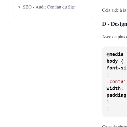
SEO - Audit Continu du Site
Cela aide à la
D - Desig
Avec de plus e
@media
 
body
font-si
.contai
width
: 
padding
}

}
Ce code ajuste