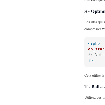
S - Optimi
Les sites qui
compresser vo
<?php
ob_star
// Votr
?>
Cela utilise l
T - Balis
Utilisez des 