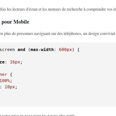
 fois les lecteurs d'écran et les moteurs de recherche à comprendre vos 
n pour Mobile
n plus de personnes naviguant sur des téléphones, un design convivial p
screen 
and
 (
max-width
: 
600px
ze
: 
16px
;

ner
100%
: 
10px
;

 votre mise en page pour les écrans plus petits.