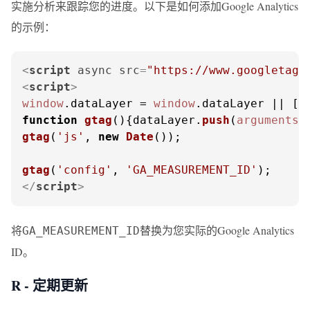
实施分析来跟踪您的进度。以下是如何添加Google Analytics
的示例：
<
script
async
src
=
"https://www.googletagm
<
script
>
window
.
dataLayer
 = 
window
.
dataLayer
function
gtag
(
){dataLayer.
push
(
arguments
gtag
(
'js'
, 
new
Date
());

gtag
(
'config'
, 
'GA_MEASUREMENT_ID'
</
script
>
将
替换为您实际的Google Analytics
GA_MEASUREMENT_ID
ID。
R - 定期更新