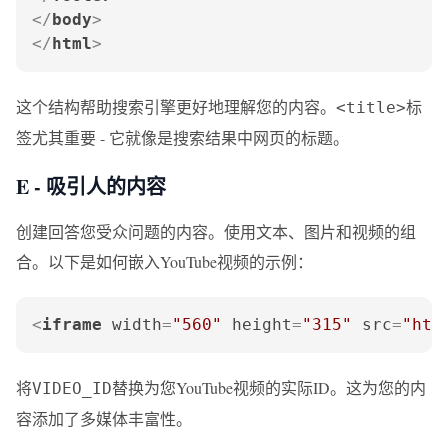
</
body
>
</
html
>
这个结构帮助搜索引擎更好地理解您的内容。
标
<title>
签尤其重要 - 它就像是搜索结果中网页的标题。
E - 吸引人的内容
创建回答您受众问题的内容。使用文本、图片和视频的组
合。以下是如何嵌入YouTube视频的示例：
<
iframe
width
=
"560"
height
=
"315"
src
=
"htt
将
替换为您YouTube视频的实际ID。这为您的内
VIDEO_ID
容添加了多媒体丰富性。