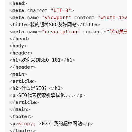
<
head
>
<
meta
charset
=
"UTF-8"
>
<
meta
name
=
"viewport"
content
=
"width=devi
<
title
>
我的超棒SEO友好网站
</
title
>
<
meta
name
=
"description"
content
=
"学习关于
</
head
>
<
body
>
<
header
>
<
h1
>
欢迎来到SEO 101
</
h1
>
</
header
>
<
main
>
<
article
>
<
h2
>
什么是SEO？
</
h2
>
<
p
>
SEO代表搜索引擎优化...
</
p
>
</
article
>
</
main
>
<
footer
>
<
p
>
&copy;
 2023 我的超棒网站
</
p
>
</
footer
>