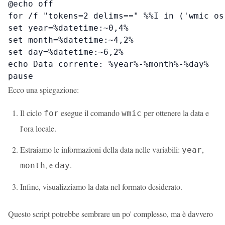
@echo off

for /f "tokens=2 delims==" %%I in ('wmic os
set year=%datetime:~0,4%

set month=%datetime:~4,2%

set day=%datetime:~6,2%

echo Data corrente: %year%-%month%-%day%

pause
Ecco una spiegazione:
Il ciclo
esegue il comando
per ottenere la data e
for
wmic
l'ora locale.
Estraiamo le informazioni della data nelle variabili:
,
year
, e
.
month
day
Infine, visualizziamo la data nel formato desiderato.
Questo script potrebbe sembrare un po' complesso, ma è davvero