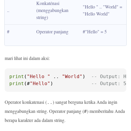
Konkaténasi 
"Hello " .. "World" = 
..
(menggabungkan 
"Hello World"
string)
#
Operator panjang
#"Hello" = 5
mari lihat ini dalam aksi:
print
(
"Hello "
 .. 
"World"
)  
-- Output: He
print
(#
"Hello"
)             
-- Output: 5
Operator konkatenasi (
) sangat berguna ketika Anda ingin
..
menggabungkan string. Operator panjang (
) memberitahu Anda
#
berapa karakter ada dalam string.