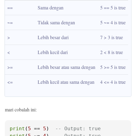
==
Sama dengan
5 == 5 is true
~=
Tidak sama dengan
5 ~= 4 is true
>
Lebih besar dari
7 > 3 is true
<
Lebih kecil dari
2 < 8 is true
>=
Lebih besar atau sama dengan
5 >= 5 is true
<=
Lebih kecil atau sama dengan
4 <= 4 is true
mari cobalah ini:
print
(
5
 == 
5
)  
-- Output: true
print
(
5
 ~= 
4
)  
-- Output: true