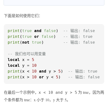
下面是如何使用它们：
print
(
true
and
false
)  
-- 输出: false
print
(
true
or
false
)   
-- 输出: true
print
(
not
true
)        
-- 输出: false
-- 我们也可以用变量
local
 x = 
5
local
 y = 
10
print
(x < 
10
and
 y > 
5
)  
-- 输出: true
print
(x > 
10
or
 y < 
5
)   
-- 输出: false
在最后一个示例中，
为 true，因为两
x < 10 and y > 5
个条件都为 true：x 小于 10，y 大于 5。