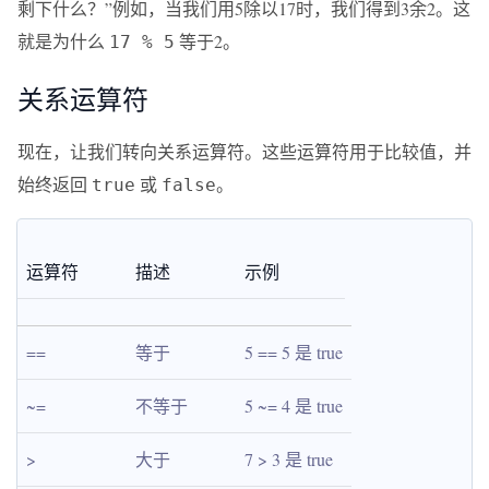
剩下什么？”例如，当我们用5除以17时，我们得到3余2。这
就是为什么
等于2。
17 % 5
关系运算符
现在，让我们转向关系运算符。这些运算符用于比较值，并
始终返回
或
。
true
false
运算符
描述
示例
==
等于
5 == 5 是 true
~=
不等于
5 ~= 4 是 true
>
大于
7 > 3 是 true