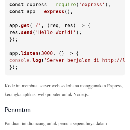
const
 express = 
require
(
'express'
const
 app = 
express
();

app.
get
(
'/'
, 
(
req, res
) =>
 {

res.
send
(
'Hello World!'
);

});

app.
listen
(
3000
, 
() =>
console
.
log
(
'Server berjalan di http://lo
});
Kode ini membuat server web sederhana menggunakan Express,
kerangka aplikasi web populer untuk Node.js.
Penonton
Panduan ini dirancang untuk pemula sepenuhnya dalam