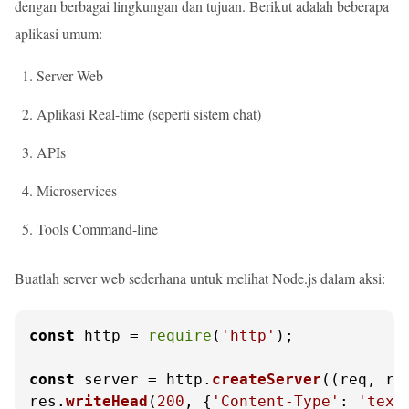
dengan berbagai lingkungan dan tujuan. Berikut adalah beberapa
aplikasi umum:
Server Web
Aplikasi Real-time (seperti sistem chat)
APIs
Microservices
Tools Command-line
Buatlah server web sederhana untuk melihat Node.js dalam aksi:
const
 http = 
require
(
'http'
);

const
 server = http.
createServer
(
(
req, re
res.
writeHead
(
200
, {
'Content-Type'
: 
'text