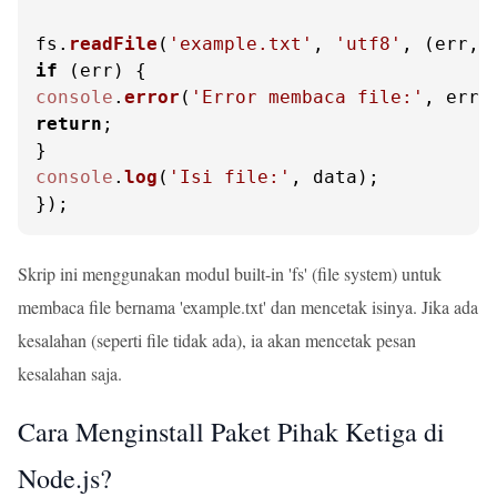
fs.
readFile
(
'example.txt'
, 
'utf8'
, 
(
err, 
if
console
.
error
(
'Error membaca file:'
return
;

console
.
log
(
'Isi file:'
, data);

});
Skrip ini menggunakan modul built-in 'fs' (file system) untuk
membaca file bernama 'example.txt' dan mencetak isinya. Jika ada
kesalahan (seperti file tidak ada), ia akan mencetak pesan
kesalahan saja.
Cara Menginstall Paket Pihak Ketiga di
Node.js?