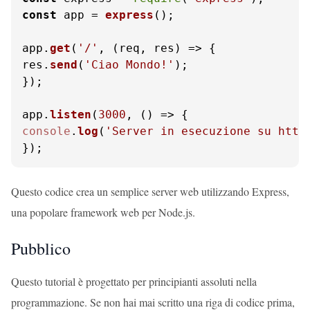
const
 app = 
express
();

app.
get
(
'/'
, 
(
req, res
) =>
 {

res.
send
(
'Ciao Mondo!'
);

});

app.
listen
(
3000
, 
() =>
console
.
log
(
'Server in esecuzione su http
});
Questo codice crea un semplice server web utilizzando Express,
una popolare framework web per Node.js.
Pubblico
Questo tutorial è progettato per principianti assoluti nella
programmazione. Se non hai mai scritto una riga di codice prima,