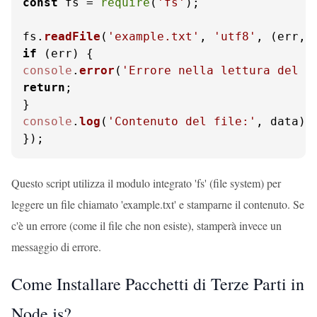
const
 fs = 
require
(
'fs'
);

fs.
readFile
(
'example.txt'
, 
'utf8'
, 
(
err, 
if
console
.
error
(
'Errore nella lettura del f
return
;

console
.
log
(
'Contenuto del file:'
, data);

});
Questo script utilizza il modulo integrato 'fs' (file system) per
leggere un file chiamato 'example.txt' e stamparne il contenuto. Se
c'è un errore (come il file che non esiste), stamperà invece un
messaggio di errore.
Come Installare Pacchetti di Terze Parti in
Node.js?