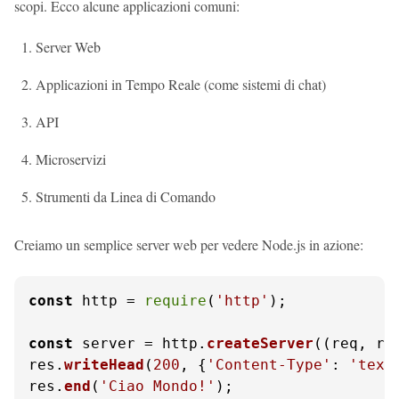
scopi. Ecco alcune applicazioni comuni:
Server Web
Applicazioni in Tempo Reale (come sistemi di chat)
API
Microservizi
Strumenti da Linea di Comando
Creiamo un semplice server web per vedere Node.js in azione:
const
 http = 
require
(
'http'
);

const
 server = http.
createServer
(
(
req, re
res.
writeHead
(
200
, {
'Content-Type'
: 
'text
res.
end
(
'Ciao Mondo!'
);
