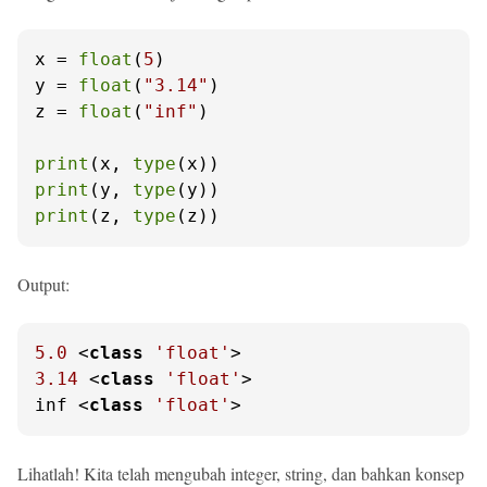
x = 
float
(
5
)

y = 
float
(
"3.14"
)

z = 
float
(
"inf"
)

print
(x, 
type
print
(y, 
type
print
(z, 
type
(z))
Output:
5.0
 <
class
'float'
3.14
 <
class
'float'
>

inf <
class
'float'
>
Lihatlah! Kita telah mengubah integer, string, dan bahkan konsep