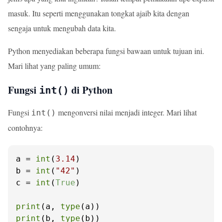
masuk. Itu seperti menggunakan tongkat ajaib kita dengan
sengaja untuk mengubah data kita.
Python menyediakan beberapa fungsi bawaan untuk tujuan ini.
Mari lihat yang paling umum:
Fungsi
di Python
int()
Fungsi
mengonversi nilai menjadi integer. Mari lihat
int()
contohnya:
a = 
int
(
3.14
)

b = 
int
(
"42"
)

c = 
int
(
True
)

print
(a, 
type
print
(b, 
type