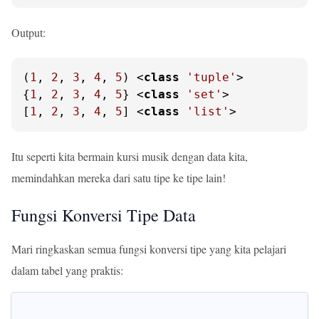
Output:
(
1
, 
2
, 
3
, 
4
, 
5
) <
class
'tuple'
>

{
1
, 
2
, 
3
, 
4
, 
5
} <
class
'set'
>

[
1
, 
2
, 
3
, 
4
, 
5
] <
class
'list'
>
Itu seperti kita bermain kursi musik dengan data kita,
memindahkan mereka dari satu tipe ke tipe lain!
Fungsi Konversi Tipe Data
Mari ringkaskan semua fungsi konversi tipe yang kita pelajari
dalam tabel yang praktis: