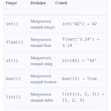
Fungsi
Deskripsi
Contoh
Mengonversi 
int()
int("42") → 42
menjadi integer
Mengonversi 
float("3.14") → 
float()
menjadi float
3.14
Mengonversi 
str()
str(42) → "42"
menjadi string
Mengonversi 
bool()
bool(1) → True
menjadi boolean
Mengonversi 
list((1, 2, 3)) → 
list()
menjadi daftar
[1, 2, 3]