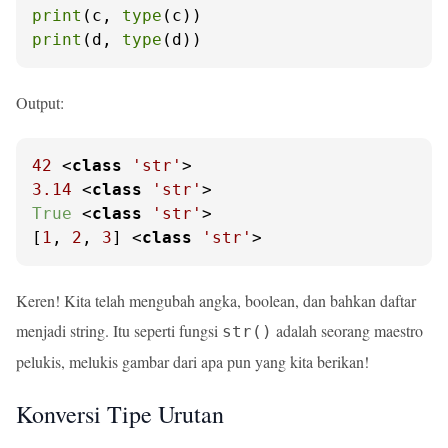
print
(c, 
type
print
(d, 
type
(d))
Output:
42
 <
class
'str'
3.14
 <
class
'str'
True
 <
class
'str'
>

[
1
, 
2
, 
3
] <
class
'str'
>
Keren! Kita telah mengubah angka, boolean, dan bahkan daftar
menjadi string. Itu seperti fungsi
adalah seorang maestro
str()
pelukis, melukis gambar dari apa pun yang kita berikan!
Konversi Tipe Urutan