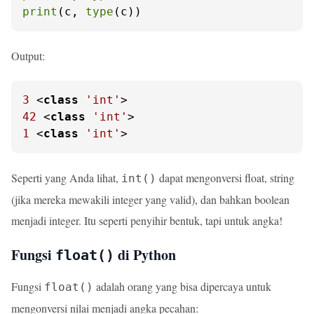
print
(c, 
type
(c))
Output:
3
 <
class
'int'
42
 <
class
'int'
1
 <
class
'int'
>
Seperti yang Anda lihat,
dapat mengonversi float, string
int()
(jika mereka mewakili integer yang valid), dan bahkan boolean
menjadi integer. Itu seperti penyihir bentuk, tapi untuk angka!
Fungsi
di Python
float()
Fungsi
adalah orang yang bisa dipercaya untuk
float()
mengonversi nilai menjadi angka pecahan: