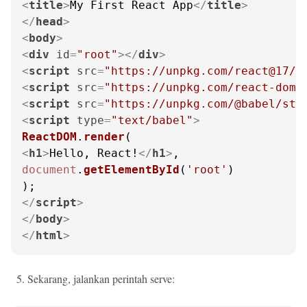
<
title
>
My First React App
</
title
>
</
head
>
<
body
>
<
div
id
=
"root"
>
</
div
>
<
script
src
=
"https://unpkg.com/react@17/u
<
script
src
=
"https://unpkg.com/react-dom@
<
script
src
=
"https://unpkg.com/@babel/sta
<
script
type
=
"text/babel"
>
ReactDOM
.
render
<
h1
>
Hello, React!
</
h1
>
document
.
getElementById
(
'root'
)

</
script
>
</
body
>
</
html
>
Sekarang, jalankan perintah serve: