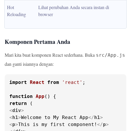
Hot 
Lihat perubahan Anda secara instan di 
Reloading
browser
Komponen Pertama Anda
Mari kita buat komponen React sederhana. Buka
src/App.js
dan ganti isiannya dengan:
import
React
from
'react'
;

function
App
(
return
<
div
>
<
h1
>
Welcome to My React App
</
h1
>
<
p
>
This is my first component!
</
p
>