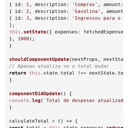
{ 
id
: 
1
, 
description
: 
'Compras'
, 
amount
: 
{ 
id
: 
2
, 
description
: 
'Gasolina'
, 
amount
:
{ 
id
: 
3
, 
description
: 
'Ingressos para o c
this
.
setState
({ 
expenses
: fetchedExpenses
}, 
1000
);

}

shouldComponentUpdate
(
nextProps, nextStat
// Apenas atualiza se o total mudar
return
this
.
state
.
total
 !== nextState.
tot
}

componentDidUpdate
(
console
.
log
(
`Total de despesas atualizado
}

calculateTotal = 
() =>
const
 total = 
this
.
state
.
expenses
.
reduce
(