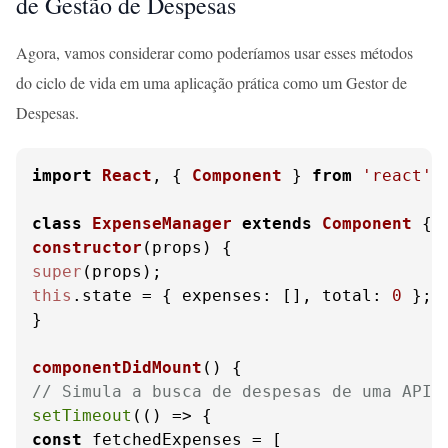
de Gestão de Despesas
Agora, vamos considerar como poderíamos usar esses métodos
do ciclo de vida em uma aplicação prática como um Gestor de
Despesas.
import
React
, { 
Component
 } 
from
'react'
;

class
ExpenseManager
extends
Component
constructor
(
props
super
this
.
state
 = { 
expenses
: [], 
total
: 
0
 };

}

componentDidMount
(
// Simula a busca de despesas de uma API
setTimeout
(
() =>
const
 fetchedExpenses = [
