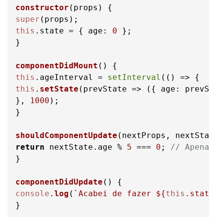
constructor
(
props
super
this
.
state
 = { 
age
: 
0
 };

}

componentDidMount
(
this
.
ageInterval
 = 
setInterval
(
() =>
this
.
setState
(
prevState
 =>
 ({ 
age
: prevSt
}, 
1000
);

}

shouldComponentUpdate
(
nextProps, nextStat
return
 nextState.
age
 % 
5
 === 
0
; 
// Apenas
}

componentDidUpdate
(
console
.
log
(
`Acabei de fazer 
${
this
.state
}
