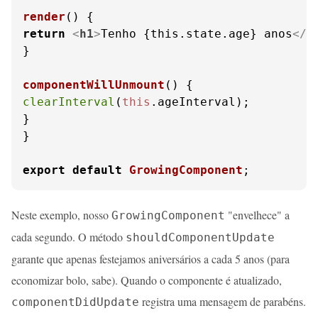
render
(
return
<
h1
>
Tenho {this.state.age} anos
</
h
}

componentWillUnmount
(
clearInterval
(
this
.
ageInterval
);

}

}

export
default
GrowingComponent
;
Neste exemplo, nosso
"envelhece" a
GrowingComponent
cada segundo. O método
shouldComponentUpdate
garante que apenas festejamos aniversários a cada 5 anos (para
economizar bolo, sabe). Quando o componente é atualizado,
registra uma mensagem de parabéns.
componentDidUpdate