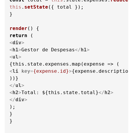
this
.
setState
({ total });

}

render
(
return
<
div
>
<
h1
>
Gestor de Despesas
</
h1
>
<
ul
>
<
li
key
=
{expense.id}
>
{expense.description
</
ul
>
<
h2
>
Total: ${this.state.total}
</
h2
>
</
div
>
);

}

}
