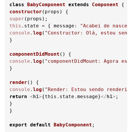
class
BabyComponent
extends
Component
constructor
(
props
super
this
.
state
 = { 
message
: 
"Acabei de nascer
console
.
log
(
"Constructor: Olá, estou send
}

componentDidMount
(
console
.
log
(
"componentDidMount: Agora est
}

render
(
console
.
log
(
"Render: Estou sendo renderiz
return
<
h1
>
{this.state.message}
</
h1
>
;

}

}

export
default
BabyComponent
;