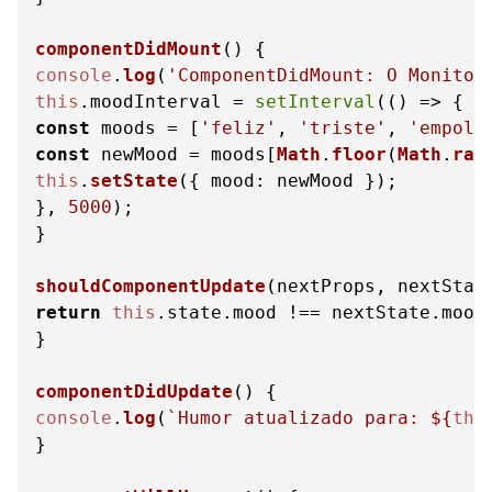
componentDidMount
(
console
.
log
(
'ComponentDidMount: O Monitor
this
.
moodInterval
 = 
setInterval
(
() =>
const
 moods = [
'feliz'
, 
'triste'
, 
'empolg
const
 newMood = moods[
Math
.
floor
(
Math
.
ran
this
.
setState
({ 
mood
: newMood });

}, 
5000
);

}

shouldComponentUpdate
(
nextProps, nextStat
return
this
.
state
.
mood
 !== nextState.
mood
;
}

componentDidUpdate
(
console
.
log
(
`Humor atualizado para: 
${
thi
}
