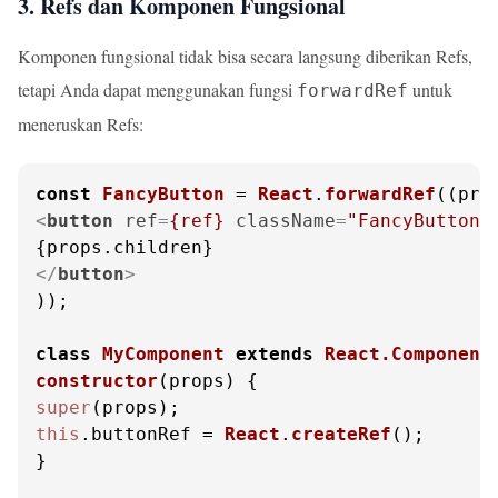
3. Refs dan Komponen Fungsional
Komponen fungsional tidak bisa secara langsung diberikan Refs,
tetapi Anda dapat menggunakan fungsi
untuk
forwardRef
meneruskan Refs:
const
FancyButton
 = 
React
.
forwardRef
(
(
pro
<
button
ref
=
{ref}
className
=
"FancyButton"
</
button
>
));

class
MyComponent
extends
React.Component
constructor
(
props
super
this
.
buttonRef
 = 
React
.
createRef
();

}
