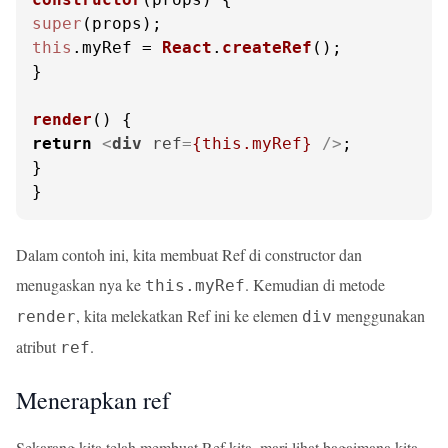
super
this
.
myRef
 = 
React
.
createRef
();

}

render
(
return
<
div
ref
=
{this.myRef}
 />
;

}

}
Dalam contoh ini, kita membuat Ref di constructor dan
menugaskan nya ke
. Kemudian di metode
this.myRef
, kita melekatkan Ref ini ke elemen
menggunakan
render
div
atribut
.
ref
Menerapkan ref
Sekarang kita telah membuat Ref kita, mari lihat bagaimana kita