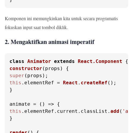
Komponen ini memungkinkan kita untuk secara programatis
fokuskan input saat tombol diklik.
2. Mengaktifkan animasi imperatif
class
Animator
extends
React.Component
constructor
(
props
super
this
.
elementRef
 = 
React
.
createRef
();

}

animate = 
() =>
this
.
elementRef
.
current
.
classList
.
add
(
'an
}

render
(