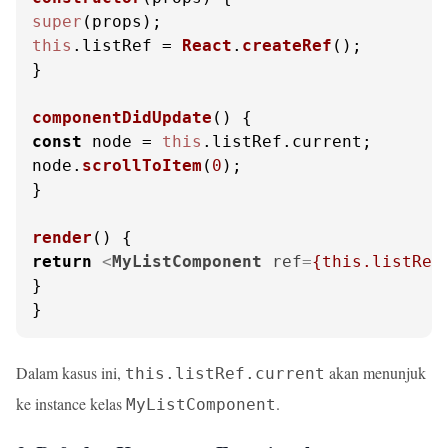
super
this
.
listRef
 = 
React
.
createRef
();

}

componentDidUpdate
(
const
 node = 
this
.
listRef
.
current
;

node.
scrollToItem
(
0
);

}

render
(
return
<
MyListComponent
ref
=
{this.listRef
}

}
Dalam kasus ini,
akan menunjuk
this.listRef.current
ke instance kelas
.
MyListComponent