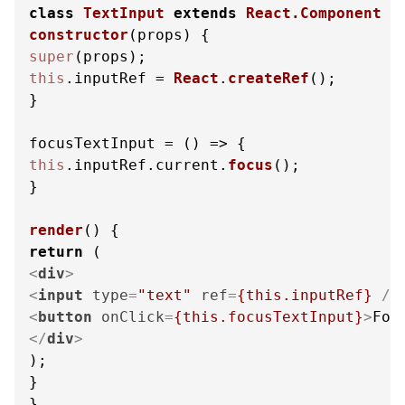
class
TextInput
extends
React.Component
constructor
(
props
super
this
.
inputRef
 = 
React
.
createRef
();

}

focusTextInput = 
() =>
this
.
inputRef
.
current
.
focus
();

}

render
(
return
<
div
>
<
input
type
=
"text"
ref
=
{this.inputRef}
 />
<
button
onClick
=
{this.focusTextInput}
>
Fok
</
div
>
);

}

}