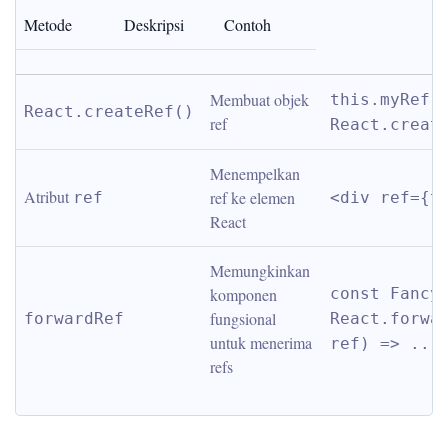
Metode
Deskripsi
Contoh
Membuat objek 
this.myRef =
React.createRef()
ref
React.creat
Menempelkan 
Atribut 
ref ke elemen 
ref
<div ref={t
React
Memungkinkan 
komponen 
const FancyB
fungsional 
forwardRef
React.forwar
untuk menerima 
ref) => ...
refs