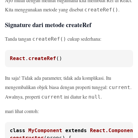
Ayo mulai dengan melihat bagaimana kita membuat Ref di React.
Kita menggunakan metode yang disebut
.
createRef()
Signature dari metode createRef
Tanda tangan
cukup sederhana:
createRef()
React
.
createRef
()
Itu saja! Tidak ada parameter, tidak ada komplikasi. Itu
mengembalikan objek biasa dengan properti tunggal:
.
current
Awalnya, properti
ini diatur ke
.
current
null
mari lihat contoh:
class
MyComponent
extends
React.Component
constructor
(
props