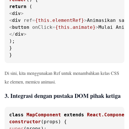
return
<
div
>
<
div
ref
=
{this.elementRef}
>
Animasikan say
<
button
onClick
=
{this.animate}
>
Mulai Anim
</
div
>
);

}

}
Di sini, kita menggunakan Ref untuk menambahkan kelas CSS
ke elemen, memicu animasi.
3. Integrasi dengan pustaka DOM pihak ketiga
class
MapComponent
extends
React.Componen
constructor
(
props
super