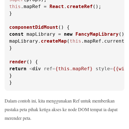
this
.
mapRef
 = 
React
.
createRef
();

}

componentDidMount
(
const
 mapLibrary = 
new
FancyMapLibrary
();

mapLibrary.
createMap
(
this
.
mapRef
.
current
);
}

render
(
return
<
div
ref
=
{this.mapRef}
style
=
{{wid
}

}
Dalam contoh ini, kita menggunakan Ref untuk memberikan
pustaka peta pihak ketiga akses ke node DOM tempat ia dapat
merender peta.