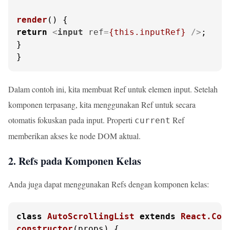
render
(
return
<
input
ref
=
{this.inputRef}
 />
;

}

}
Dalam contoh ini, kita membuat Ref untuk elemen input. Setelah
komponen terpasang, kita menggunakan Ref untuk secara
otomatis fokuskan pada input. Properti
Ref
current
memberikan akses ke node DOM aktual.
2. Refs pada Komponen Kelas
Anda juga dapat menggunakan Refs dengan komponen kelas:
class
AutoScrollingList
extends
React.Com
constructor
(
props