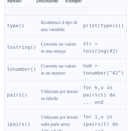
Metodo
Descrizione
Esempio
Restituisce il tipo di 
type()
print(type(x))
una variabile
Converte un valore 
str = 
tostring()
in una stringa
tostring(42)
Converte un valore 
num = 
tonumber()
in un numero
tonumber("42")
for k,v in 
Utilizzata per iterare 
pairs()
pairs(t) do 
su tabelle
... end
Utilizzata per iterare 
for i,v in 
sulla parte array 
ipairs()
ipairs(t) do 
delle tabelle