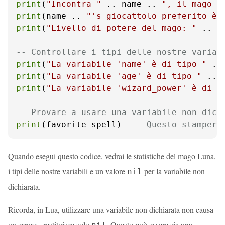
print
(
"Incontra "
 .. name .. 
", il mago d
print
(name .. 
"'s giocattolo preferito è 
print
(
"Livello di potere del mago: "
 .. w
-- Controllare i tipi delle nostre variab
print
(
"La variabile 'name' è di tipo "
 ..
print
(
"La variabile 'age' è di tipo "
 .. 
print
(
"La variabile 'wizard_power' è di t
-- Provare a usare una variabile non dich
print
(favorite_spell)  
-- Questo stamperà
Quando esegui questo codice, vedrai le statistiche del mago Luna,
i tipi delle nostre variabili e un valore
per la variabile non
nil
dichiarata.
Ricorda, in Lua, utilizzare una variabile non dichiarata non causa
un errore - restituisce solo
. Questo può essere sia una