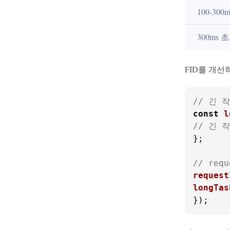
100-300m
300ms 
FID를 개선
// 긴 
const
l
// 긴 
};

// re
request
longTas
});