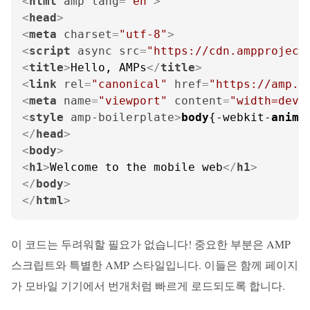
<
html
amp
lang
=
"en"
>
<
head
>
<
meta
charset
=
"utf-8"
>
<
script
async
src
=
"https://cdn.ampproject
<
title
>
Hello, AMPs
</
title
>
<
link
rel
=
"canonical"
href
=
"https://amp.d
<
meta
name
=
"viewport"
content
=
"width=devi
<
style
amp-boilerplate
>
body
{-webkit-
anima
</
head
>
<
body
>
<
h1
>
Welcome to the mobile web
</
h1
>
</
body
>
</
html
>
이 코드는 두려워할 필요가 없습니다! 중요한 부분은 AMP
스크립트와 특별한 AMP 스타일입니다. 이들은 함께 페이지
가 모바일 기기에서 번개처럼 빠르게 로드되도록 합니다.