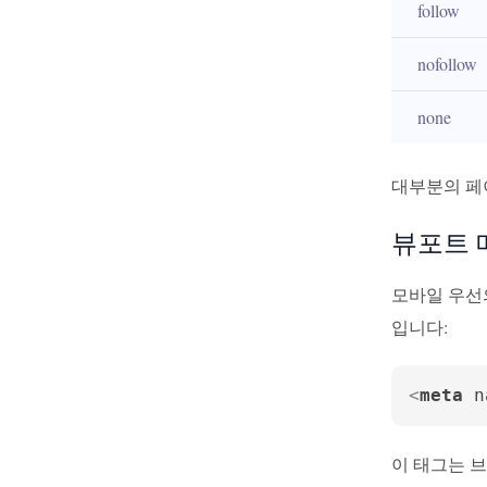
follow
nofollow
none
대부분의 페이
뷰포트 
모바일 우선
입니다:
<
meta
n
이 태그는 