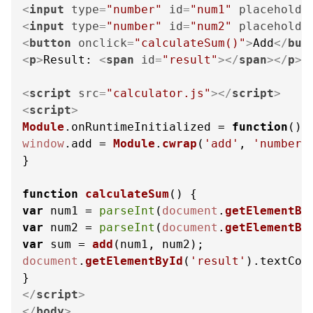
<
input
type
=
"number"
id
=
"num1"
placeholde
<
input
type
=
"number"
id
=
"num2"
placeholde
<
button
onclick
=
"calculateSum()"
>
Add
</
but
<
p
>
Result: 
<
span
id
=
"result"
>
</
span
>
</
p
>
<
script
src
=
"calculator.js"
>
</
script
>
<
script
>
Module
.
onRuntimeInitialized
 = 
function
(
window
.
add
 = 
Module
.
cwrap
(
'add'
, 
'number'
}

function
calculateSum
(
var
 num1 = 
parseInt
(
document
.
getElementBy
var
 num2 = 
parseInt
(
document
.
getElementBy
var
 sum = 
add
document
.
getElementById
(
'result'
).
textCon
</
script
>
</
body
>