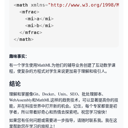
<
math
xmlns
=
"http://www.w3.org/1998/Math
<
mfrac
>
<
mi
>
a
</
mi
>
<
mi
>
b
</
mi
>
</
mfrac
>
</
math
>
趣味事实：
有一个学生使用MathML为他们的辅导业务创建了互动数学课
程，使复杂的方程式对学生来说更加易于理解和吸引人。
结论
理解和掌握像Git、Docker、Unix、SEO、批处理脚本、
WebAssembly和MathML这样的趋势技术，可以显著提高你的技
能，并在科技世界中打开新的机会。记住，每个专家都曾是初
学者，所以带着好奇心和热情去探索吧。祝您学习愉快！
如果您有任何问题或需要进一步指导，请随时联系我。我在这
里帮助您在学习的旅程上！