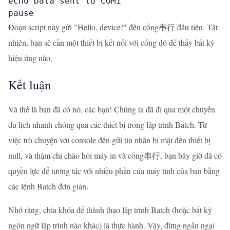
echo Data sent to COM1

pause
Đoạn script này gửi "Hello, device!" đến cổng串行 đầu tiên. Tất
nhiên, bạn sẽ cần một thiết bị kết nối với cổng đó để thấy bất kỳ
hiệu ứng nào.
Kết luận
Và thế là bạn đã có nó, các bạn! Chúng ta đã đi qua một chuyến
du lịch nhanh chóng qua các thiết bị trong lập trình Batch. Từ
việc trò chuyện với console đến gửi tin nhắn bí mật đến thiết bị
null, và thậm chí chào hỏi máy in và cổng串行, bạn bây giờ đã có
quyền lực để tương tác với nhiều phần của máy tính của bạn bằng
các lệnh Batch đơn giản.
Nhớ rằng, chìa khóa để thành thạo lập trình Batch (hoặc bất kỳ
ngôn ngữ lập trình nào khác) là thực hành. Vậy, đừng ngần ngại