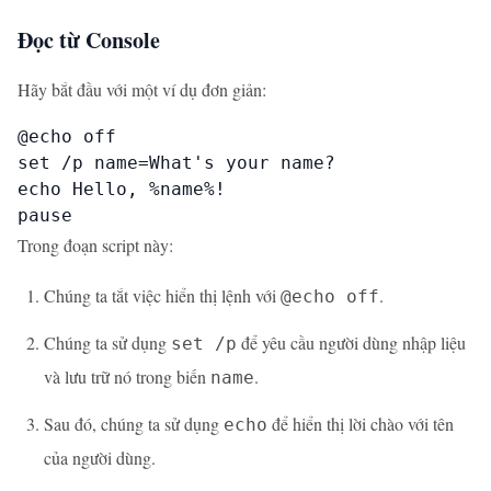
Đọc từ Console
Hãy bắt đầu với một ví dụ đơn giản:
@echo off

set /p name=What's your name?

echo Hello, %name%!

pause
Trong đoạn script này:
Chúng ta tắt việc hiển thị lệnh với
.
@echo off
Chúng ta sử dụng
để yêu cầu người dùng nhập liệu
set /p
và lưu trữ nó trong biến
.
name
Sau đó, chúng ta sử dụng
để hiển thị lời chào với tên
echo
của người dùng.