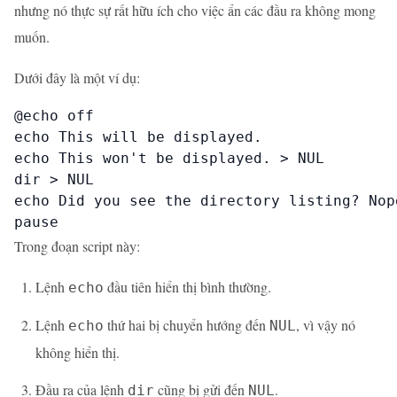
nhưng nó thực sự rất hữu ích cho việc ẩn các đầu ra không mong
muốn.
Dưới đây là một ví dụ:
@echo off

echo This will be displayed.

echo This won't be displayed. > NUL

dir > NUL

echo Did you see the directory listing? Nope
pause
Trong đoạn script này:
Lệnh
đầu tiên hiển thị bình thường.
echo
Lệnh
thứ hai bị chuyển hướng đến
, vì vậy nó
echo
NUL
không hiển thị.
Đầu ra của lệnh
cũng bị gửi đến
.
dir
NUL