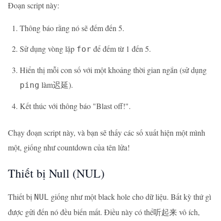
Đoạn script này:
Thông báo rằng nó sẽ đếm đến 5.
Sử dụng vòng lặp
để đếm từ 1 đến 5.
for
Hiển thị mỗi con số với một khoảng thời gian ngắn (sử dụng
làm迟延).
ping
Kết thúc với thông báo "Blast off!".
Chạy đoạn script này, và bạn sẽ thấy các số xuất hiện một mình
một, giống như countdown của tên lửa!
Thiết bị Null (NUL)
Thiết bị
giống như một black hole cho dữ liệu. Bất kỳ thứ gì
NUL
được gửi đến nó đều biến mất. Điều này có thể听起来 vô ích,