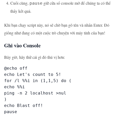
Cuối cùng,
giữ cửa sổ console mở để chúng ta có thể
pause
thấy kết quả.
Khi bạn chạy script này, nó sẽ chờ bạn gõ tên và nhấn Enter. Đó
giống như đang có một cuộc trò chuyện với máy tính của bạn!
Ghi vào Console
Bây giờ, hãy thử cái gì đó thú vị hơn:
@echo off

echo Let's count to 5!

for /l %%i in (1,1,5) do (

echo %%i

ping -n 2 localhost >nul

)

echo Blast off!

pause