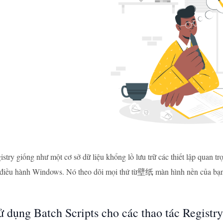
try giống như một cơ sở dữ liệu khổng lồ lưu trữ các thiết lập quan 
 điều hành Windows. Nó theo dõi mọi thứ từ壁纸 màn hình nền của bạn đ
ử dụng Batch Scripts cho các thao tác Registr