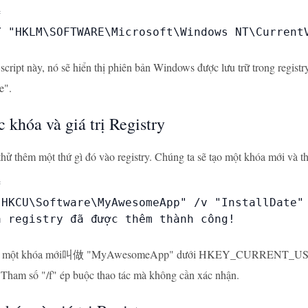


Y "HKLM\SOFTWARE\Microsoft\Windows NT\CurrentV
script này, nó sẽ hiển thị phiên bản Windows được lưu trữ trong registr
e".
 khóa và giá trị Registry
thử thêm một thứ gì đó vào registry. Chúng ta sẽ tạo một khóa mới và th


"HKCU\Software\MyAwesomeApp" /v "InstallDate" 
 registry đã được thêm thành công!

ạo một khóa mới叫做 "MyAwesomeApp" dưới HKEY_CURRENT_USER\Softw
. Tham số "/f" ép buộc thao tác mà không cần xác nhận.