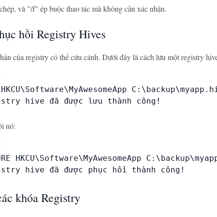
chép, và "/f" ép buộc thao tác mà không cần xác nhận.
hục hồi Registry Hives
hần của registry có thể cứu cánh. Dưới đây là cách lưu một registry hiv


 HKCU\Software\MyAwesomeApp C:\backup\myapp.hi
stry hive đã được lưu thành công!

i nó:


ORE HKCU\Software\MyAwesomeApp C:\backup\myapp
istry hive đã được phục hồi thành công!

các khóa Registry