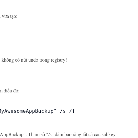
 vừa tạo:
 không có nút undo trong registry!
m điều đó:
yAwesomeAppBackup" /s /f

Backup". Tham số "/s" đảm bảo rằng tất cả các subkey