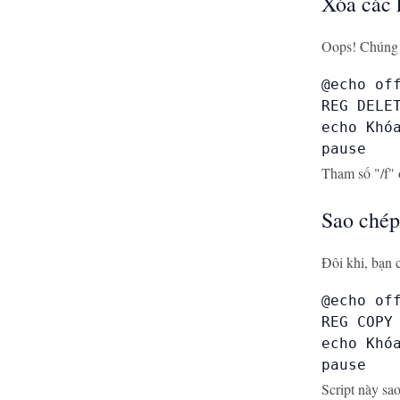
Xóa các k
Oops! Chúng t
@echo off
REG DELET
echo Khóa
pause
Tham số "/f" 
Sao chép
Đôi khi, bạn 
@echo off
REG COPY
echo Khó
pause
Script này 