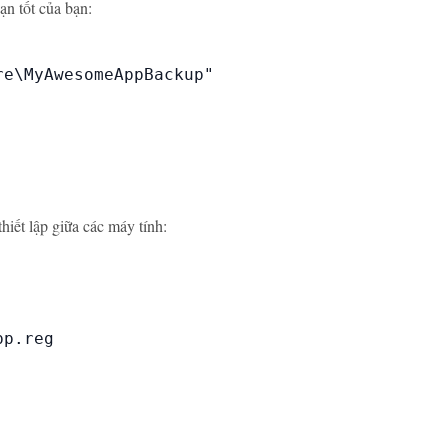
n tốt của bạn:
e\MyAwesomeAppBackup"

hiết lập giữa các máy tính:
p.reg
