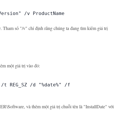
ersion" /v ProductName

y. Tham số "/v" chỉ định rằng chúng ta đang tìm kiếm giá trị
êm một giá trị vào đó:
/t REG_SZ /d "%date%" /f

are, và thêm một giá trị chuỗi tên là "InstallDate" với