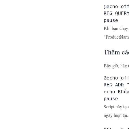
@echo off
REG QUER
pause
Khi bạn chạy 
"ProductNam
Thêm các
Bây giờ, hãy 
@echo off
REG ADD 
echo Khóa
pause
Script này t
ngày hiện tại