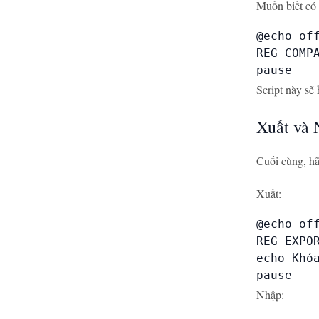
Muốn biết có
@echo off
REG COMP
pause
Script này sẽ 
Xuất và 
Cuối cùng, hã
Xuất:
@echo off
REG EXPO
echo Khóa
pause
Nhập: