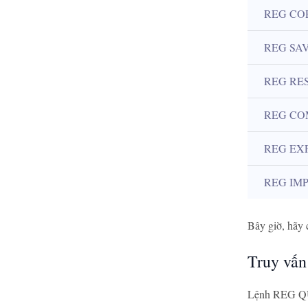
REG CO
REG SA
REG RE
REG CO
REG EX
REG IM
Bây giờ, hãy 
Truy vấn 
Lệnh REG QUE