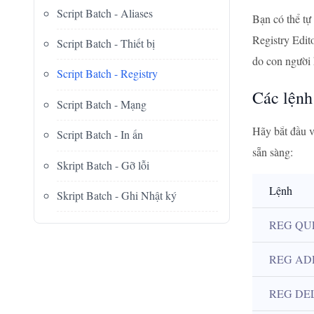
Script Batch - Aliases
Bạn có thể tự 
Registry Edito
Script Batch - Thiết bị
do con người 
Script Batch - Registry
Các lệnh
Script Batch - Mạng
Hãy bắt đầu v
Script Batch - In ấn
sẵn sàng:
Skript Batch - Gỡ lỗi
Lệnh
Skript Batch - Ghi Nhật ký
REG QU
REG AD
REG DE