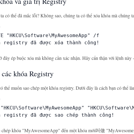
hóa và giá trị Registry
a có thể đã mắc lỗi? Không sao, chúng ta có thể xóa khóa mà chúng ta


E "HKCU\Software\MyAwesomeApp" /f

 registry đã được xóa thành công!

ở đây ép buộc xóa mà không cần xác nhận. Hãy cẩn thận với lệnh này -
 các khóa Registry
có thể muốn sao chép một khóa registry. Dưới đây là cách bạn có thể là


 "HKCU\Software\MyAwesomeApp" "HKCU\Software\M
a registry đã được sao chép thành công!

sao chép khóa "MyAwesomeApp" đến một khóa mới叫做 "MyAwesomeApp