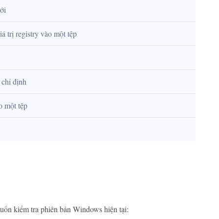
ới
 trị registry vào một tệp
 chỉ định
o một tệp
ốn kiểm tra phiên bản Windows hiện tại: