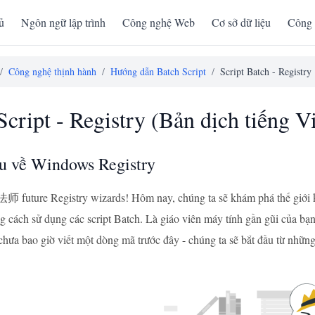
ủ
Ngôn ngữ lập trình
Công nghệ Web
Cơ sở dữ liệu
Công 
/
Công nghệ thịnh hành
/
Hướng dẫn Batch Script
/
Script Batch - Registry
Script - Registry (Bản dịch tiếng Vi
ệu về Windows Registry
师 future Registry wizards! Hôm nay, chúng ta sẽ khám phá thế giới 
ng cách sử dụng các script Batch. Là giáo viên máy tính gần gũi của bạ
chưa bao giờ viết một dòng mã trước đây - chúng ta sẽ bắt đầu từ nhữn