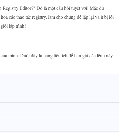
ụng Registry Editor?" Đó là một câu hỏi tuyệt vời! Mặc dù
a các thao tác registry, làm cho chúng dễ lặp lại và ít bị lỗi
iới lập trình!
 của mình. Dưới đây là bảng tiện ích để bạn giữ các lệnh này