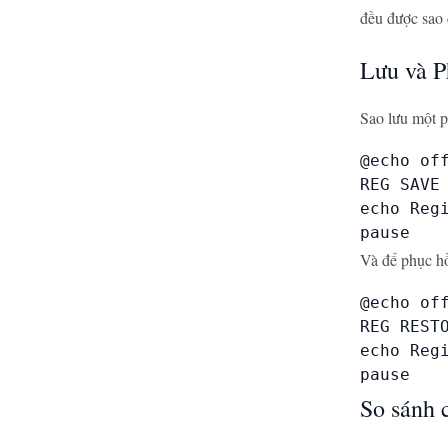
đều được sao 
Lưu và P
Sao lưu một p
@echo off
REG SAVE
echo Regi
pause
Và để phục hồ
@echo off
REG REST
echo Reg
pause
So sánh 