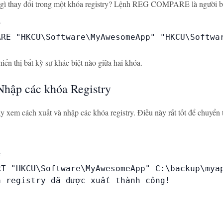
 gì thay đổi trong một khóa registry? Lệnh REG COMPARE là người bạ


ARE "HKCU\Software\MyAwesomeApp" "HKCU\Softwar
hiển thị bất kỳ sự khác biệt nào giữa hai khóa.
Nhập các khóa Registry
y xem cách xuất và nhập các khóa registry. Điều này rất tốt để chuyển t


RT "HKCU\Software\MyAwesomeApp" C:\backup\myap
 registry đã được xuất thành công!
