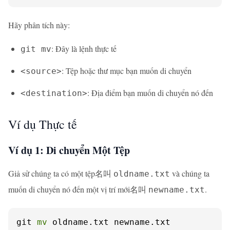
Hãy phân tích này:
: Đây là lệnh thực tế
git mv
: Tệp hoặc thư mục bạn muốn di chuyển
<source>
: Địa điểm bạn muốn di chuyển nó đến
<destination>
Ví dụ Thực tế
Ví dụ 1: Di chuyển Một Tệp
Giả sử chúng ta có một tệp名叫
và chúng ta
oldname.txt
muốn di chuyển nó đến một vị trí mới名叫
.
newname.txt
git 
mv
 oldname.txt newname.txt