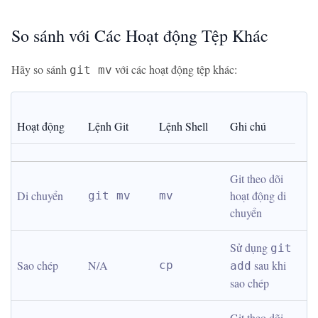
So sánh với Các Hoạt động Tệp Khác
Hãy so sánh
với các hoạt động tệp khác:
git mv
Hoạt động
Lệnh Git
Lệnh Shell
Ghi chú
Git theo dõi 
Di chuyển
hoạt động di 
git mv
mv
chuyển
Sử dụng 
git 
Sao chép
N/A
 sau khi 
cp
add
sao chép
Git theo dõi 