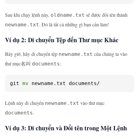
Sau khi chạy lệnh này,
sẽ được đổi tên thành
oldname.txt
. Đó là tất cả những gì bạn cần làm!
newname.txt
Ví dụ 2: Di chuyển Tệp đến Thư mục Khác
Bây giờ, hãy di chuyển tệp
của chúng ta vào
newname.txt
thư mục名叫
:
documents
git 
mv
 newname.txt documents/
Lệnh này di chuyển
vào thư mục
newname.txt
.
documents
Ví dụ 3: Di chuyển và Đổi tên trong Một Lệnh