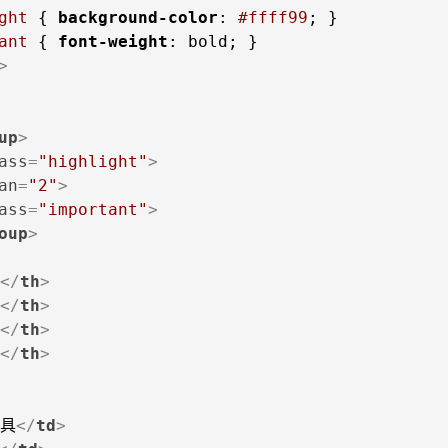
ght
 { 
background-color
: 
#ffff99
ant
 { 
font-weight
>
up
>
ass
=
"highlight"
>
an
=
"2"
>
ass
=
"important"
>
oup
>
</
th
>
</
th
>
</
th
>
</
th
>
具
</
td
>