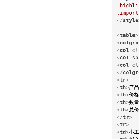
.highli
.import
</
style
<
table
>
<
colgro
<
col
cl
<
col
sp
<
col
cl
</
colgr
<
tr
>
<
th
>
产品
<
th
>
价格
<
th
>
数量
<
th
>
总价
</
tr
>
<
tr
>
<
td
>
小工