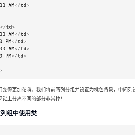
00 AM
</
td
>
</
td
>
00 AM
</
td
>
0 PM
</
td
>
00 AM
</
td
>
0 PM
</
td
>
>
们变得更加花哨。我们将前两列分组并设置为桃色背景，中间列
视觉上分离不同的部分非常棒！
在列组中使用类