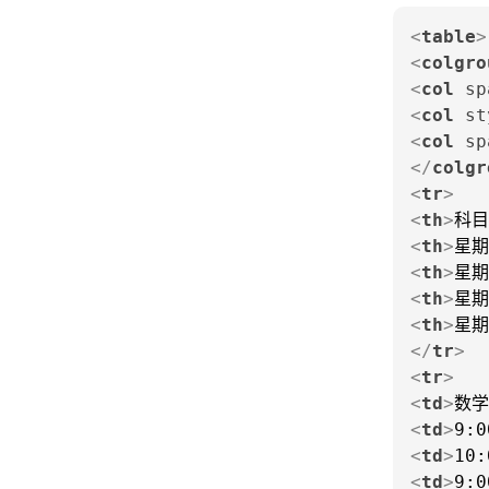
<
table
>
<
colgro
<
col
sp
<
col
st
<
col
sp
</
colgr
<
tr
>
<
th
>
科目
<
th
>
星期
<
th
>
星期
<
th
>
星期
<
th
>
星期
</
tr
>
<
tr
>
<
td
>
数学
<
td
>
9:0
<
td
>
10:
<
td
>
9:0