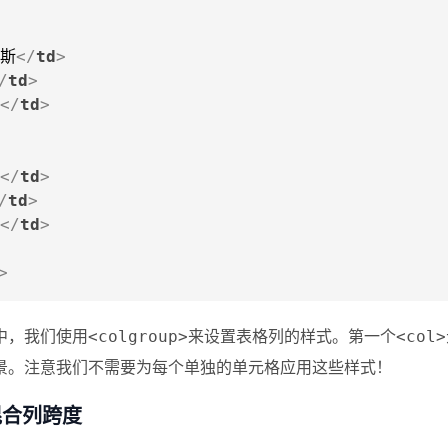
斯
</
td
>
/
td
>
</
td
>
</
td
>
/
td
>
</
td
>
>
中，我们使用
来设置表格列的样式。第一个
<colgroup>
<col>
景。注意我们不需要为每个单独的单元格应用这些样式！
混合列跨度