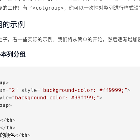
复的工作！有了
，你可以一次性对整列进行样式设
<colgroup>
组的示例
袖子，看一些实际的示例。我们将从简单的开始，然后逐渐增加
基本列分组
up
>
an
=
"2"
style
=
"background-color: #ff9999;"
>
yle
=
"background-color: #99ff99;"
>
oup
>
</
th
>
</
th
>
的颜色
</
th
>