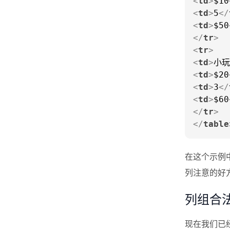
<
td
>
$10
<
td
>
5
</
<
td
>
$50
</
tr
>
<
tr
>
<
td
>
小玩
<
td
>
$20
<
td
>
3
</
<
td
>
$60
</
tr
>
</
table
在这个示例
列注意的好
列组合法
现在我们已