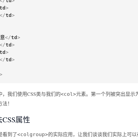
</
td
>
td
>
</
td
>
意
</
td
>
</
td
>
td
>
</
td
>
>
中，我们使用CSS类与我们的
元素。第一个列被突出显示
<col>
方法！
CSS属性
经看到了
的实际应用，让我们谈谈我们实际上可以在
<colgroup>