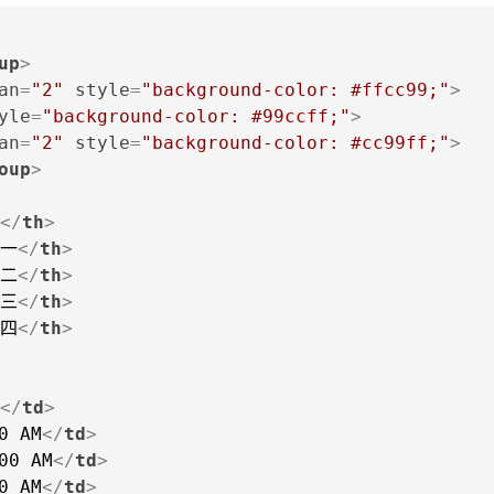
up
>
an
=
"2"
style
=
"background-color: #ffcc99;"
>
yle
=
"background-color: #99ccff;"
>
an
=
"2"
style
=
"background-color: #cc99ff;"
>
oup
>
</
th
>
一
</
th
>
二
</
th
>
三
</
th
>
四
</
th
>
</
td
>
0 AM
</
td
>
00 AM
</
td
>
0 AM
</
td
>