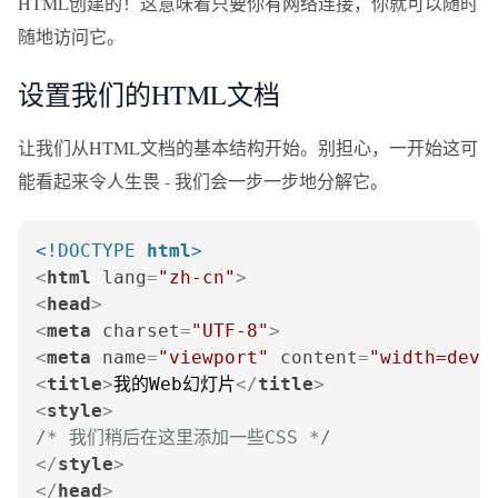
HTML创建的！这意味着只要你有网络连接，你就可以随时
随地访问它。
设置我们的HTML文档
让我们从HTML文档的基本结构开始。别担心，一开始这可
能看起来令人生畏 - 我们会一步一步地分解它。
<!DOCTYPE 
html
>
<
html
lang
=
"zh-cn"
>
<
head
>
<
meta
charset
=
"UTF-8"
>
<
meta
name
=
"viewport"
content
=
"width=devi
<
title
>
我的Web幻灯片
</
title
>
<
style
>
/* 我们稍后在这里添加一些CSS */
</
style
>
</
head
>