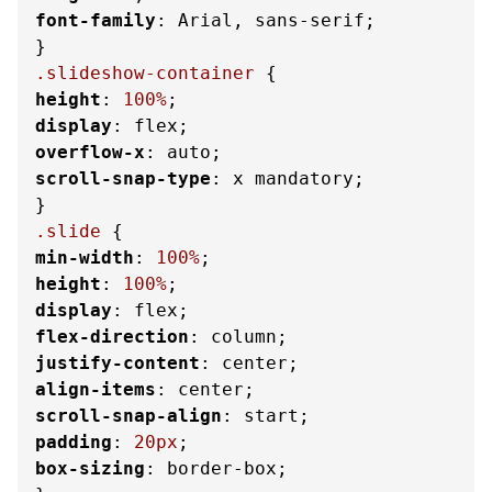
font-family
: Arial, sans-serif;

.slideshow-container
height
: 
100%
display
overflow-x
scroll-snap-type
: x mandatory;

.slide
min-width
: 
100%
height
: 
100%
display
flex-direction
justify-content
align-items
scroll-snap-align
padding
: 
20px
box-sizing
: border-box;
