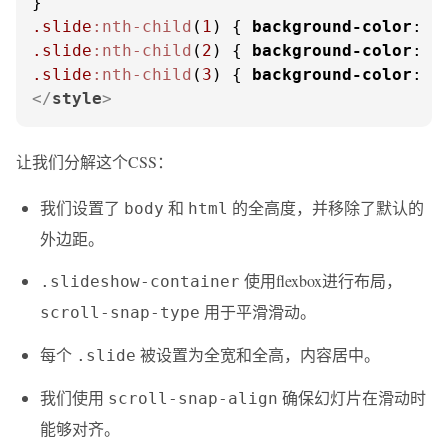
.slide
:nth-child
(
1
) { 
background-color
: 
#
.slide
:nth-child
(
2
) { 
background-color
: 
#
.slide
:nth-child
(
3
) { 
background-color
: 
#
</
style
>
让我们分解这个CSS：
我们设置了
和
的全高度，并移除了默认的
body
html
外边距。
使用flexbox进行布局，
.slideshow-container
用于平滑滑动。
scroll-snap-type
每个
被设置为全宽和全高，内容居中。
.slide
我们使用
确保幻灯片在滑动时
scroll-snap-align
能够对齐。