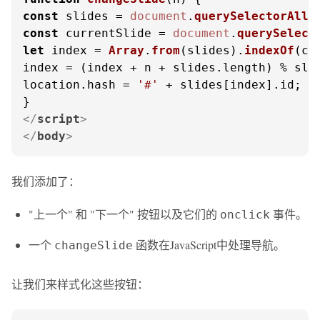
const
 slides = 
document
.
querySelectorAll
(
const
 currentSlide = 
document
.
querySelect
let
 index = 
Array
.
from
(slides).
indexOf
(cu
index = (index + n + slides.
length
) % sli
location.
hash
 = 
'#'
 + slides[index].
id
;

</
script
>
</
body
>
我们添加了：
"上一个" 和 "下一个" 按钮以及它们的
事件。
onclick
一个
函数在JavaScript中处理导航。
changeSlide
让我们来样式化这些按钮：